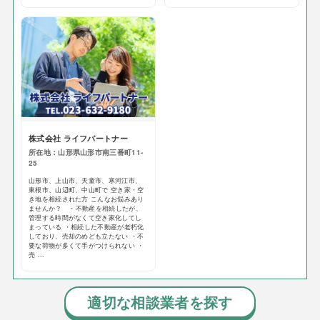
株式会社 ライフパートナー
所在地：山形県山形市南三番町11-
25
山形市、上山市、天童市、寒河江市、
東根市、山辺町、中山町で 空き家・空
き地を相続された方 こんなお悩みあり
ませんか？ ・不動産を相続したが、
管理する時間がなくて空き家化してし
まっている ・相続した不動産が老朽化
しており、売却のめども立たない ・不
要な荷物が多くて手がつけられない ・
売 ...
適切な相談業者を探す