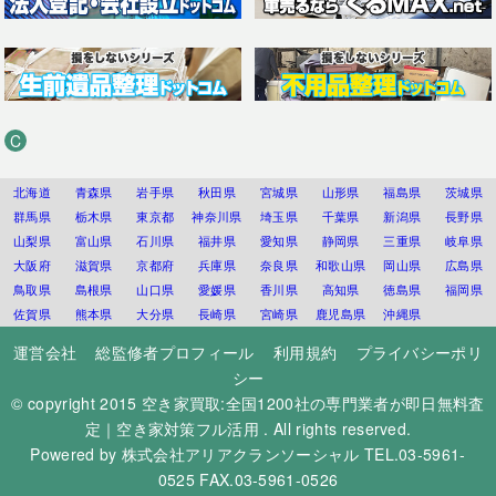
C
北海道
青森県
岩手県
秋田県
宮城県
山形県
福島県
茨城県
群馬県
栃木県
東京都
神奈川県
埼玉県
千葉県
新潟県
長野県
山梨県
富山県
石川県
福井県
愛知県
静岡県
三重県
岐阜県
大阪府
滋賀県
京都府
兵庫県
奈良県
和歌山県
岡山県
広島県
鳥取県
島根県
山口県
愛媛県
香川県
高知県
徳島県
福岡県
佐賀県
熊本県
大分県
長崎県
宮崎県
鹿児島県
沖縄県
運営会社
総監修者プロフィール
利用規約
プライバシーポリ
シー
© copyright 2015
空き家買取:全国1200社の専門業者が即日無料査
定｜空き家対策フル活用
. All rights reserved.
Powered by
株式会社アリアクランソーシャル
TEL.03-5961-
0525 FAX.03-5961-0526