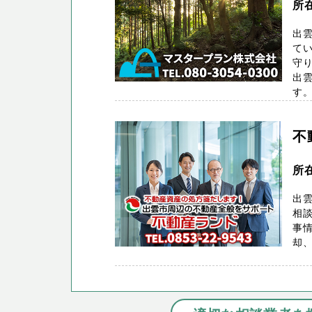
所在
出
てい
守り
出
す。 
不
所在
出雲
相
事
却、