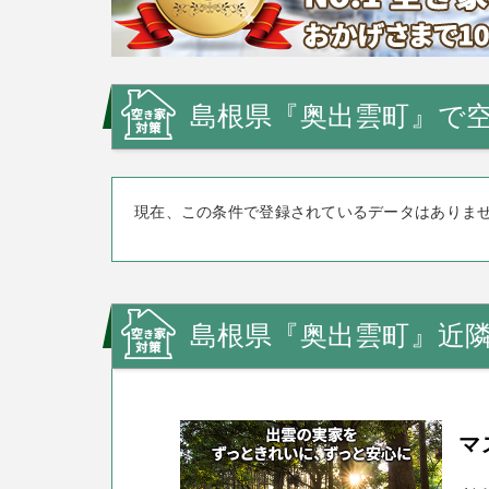
島根県『奥出雲町』で
現在、この条件で登録されているデータはありま
島根県『奥出雲町』近
マ