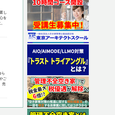
置し
心を
に。
自ら
やご
、売