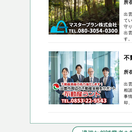
所在
出
てい
守り
出
す。 
不
所在
出雲
相
事
却、