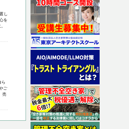
置し
心を
に。
自ら
やご
、売