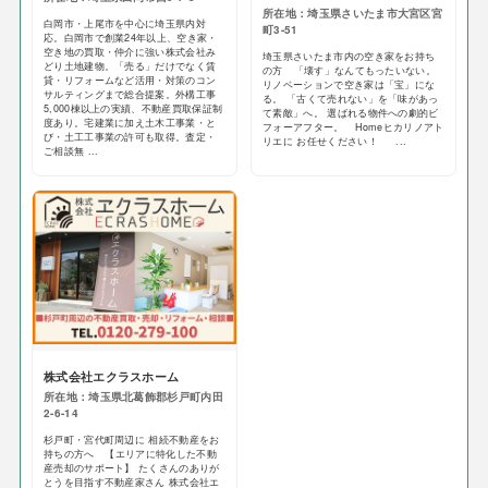
所在地：埼玉県さいたま市大宮区宮
白岡市・上尾市を中心に埼玉県内対
町3-51
応。白岡市で創業24年以上、空き家・
空き地の買取・仲介に強い株式会社み
埼玉県さいたま市内の空き家をお持ち
どり土地建物。「売る」だけでなく賃
の方 「壊す」なんてもったいない。
貸・リフォームなど活用・対策のコン
リノベーションで空き家は「宝」にな
サルティングまで総合提案。外構工事
る。 「古くて売れない」を「味があっ
5,000棟以上の実績、不動産買取保証制
て素敵」へ。 選ばれる物件への劇的ビ
度あり。宅建業に加え土木工事業・と
フォーアフター。 Homeヒカリノアト
び・土工工事業の許可も取得。査定・
リエに お任せください！ ...
ご相談無 ...
株式会社エクラスホーム
所在地：埼玉県北葛飾郡杉戸町内田
2-6-14
杉戸町・宮代町周辺に 相続不動産をお
持ちの方へ 【エリアに特化した不動
産売却のサポート】 たくさんのありが
とうを目指す不動産家さん 株式会社エ