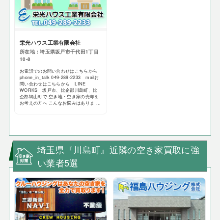
栄光ハウス工業有限会社
所在地：埼玉県坂戸市千代田1丁目
10-8
お電話でのお問い合わせはこちらから
phone_in_talk 049-289-2233 mailお
問い合わせはこちらから LINE
WORKS 坂戸市、比企郡川島町、比
企郡鳩山町で 空き地・空き家の売却を
お考えの方へ こんなお悩みはありま ...
埼玉県『川島町』近隣の空き家買取に強
い業者5選