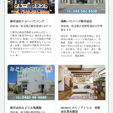
株式会社クルーハウジング
福島ハウジング株式会社
所在地：埼玉県三郷市彦成3-207-3
所在地：埼玉県大里郡寄居町大字寄
居８４８
三郷市の相続不動産をお持ちの方へ
三郷市で業歴10年以上 地元生まれ地元
深谷市・寄居町の空き家対策は、設立
育ちだから 地域についての知識や不動
32年の福島ハウジング株式会社へ。不
産取引に精通した 経験豊富なクルーが
動産・賃貸・注文住宅・リフォームを
多く在籍！ 売却仲介手数料 50％OFF
自社で手がける住まいの総合企業だか
の 株式会社クルーハウジングに お任せ
ら、空き家を「売る・貸す・直す・建
下さい！ homeホームページはこちら
て替える」まで窓口ひとつでご相談い
から &n ...
ただけます。相談無料。
株式会社みどり土地建物
Homeヒカリノアトリエ 有限
会社星名建設
所在地：埼玉県白岡市西9-7-5