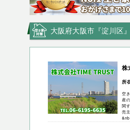
大阪府大阪市『淀川区
株
所
空
産
関
売
&nb 