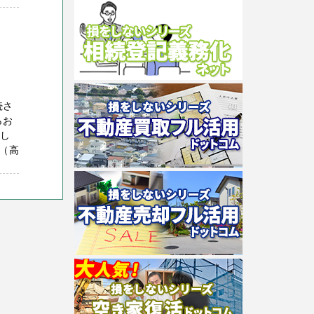
続さ
らお
たし
（高