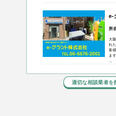
e
所
大阪
れた
客
ま
...
適切な相談業者を