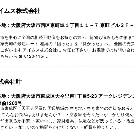
イムス株式会社
在地：大阪府大阪市西区京町堀１丁目１１－７ 京旺ビル２Ｆ
阪市を中心に全国の相続不動産をお持ちの方へ 荷物も悩みもそのまま
家売却の最短ルート 相続の『困った』を『良かった』へ。 全国の売
ございます アイムス株式会社に お任せ下さい お電話でのお問い合
らから ☎ 0120-115- ...
式会社叶
在地：大阪府大阪市東成区大今里南1丁目5-23 アークレジデン
前1202号
阪市東成区、天王寺区及び周辺地域の 空き地・空き家での売却をお考
へ こんなお悩みはありませんか？ ・空き家を売りたいが、かなり傷ん
却出来るか不安 ・家の中に、家財道具、仏壇などが残っている ・現
ぎたい ・忙しいので時間をかけたくない ・経費を抑えたい ...