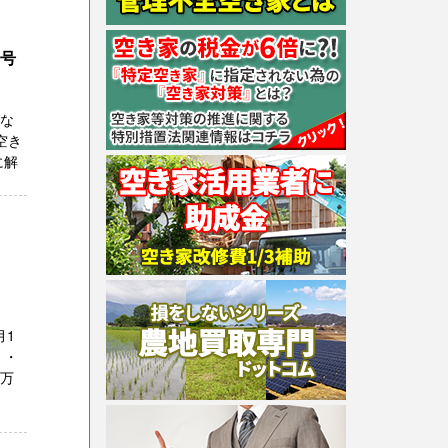
1号
うな
空き
に解
月1
 ・
５万