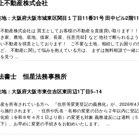
上不動産株式会社
在地：大阪府大阪市城東区関目１丁目11番31号 田中ビル2階1
上不動産株式会社は 買主としてお客様の不動産を直接買い取ります！！
空き家、農地、底地、借家、長屋、任意売却】など 他社で断られるよ
しい不動産を得意としております！ ご不要な土地、相続してお困りの
ど、 不動産に関して悩みを抱えている方は、 まずは無料相談で一緒
を見つ ...
法書士 恒星法務事務所
在地：大阪府大阪市東住吉区東田辺1丁目5−14
産を所有されている方へ 『住所等変更登記の義務化』が、2026年4
ら施行されます。 ・住所や氏名・名称の変更の日から２年以内に登記
務化前（令和８年４月１日より前）の変更も対象 義務違反には過料（
下）、お早めに変更の手続きをお勧めいたします。 ...