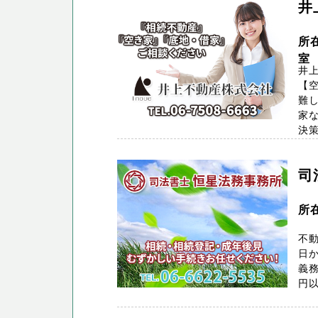
井
所
室
井
【
難
家な
決策
司
所
不動
日か
義
円以