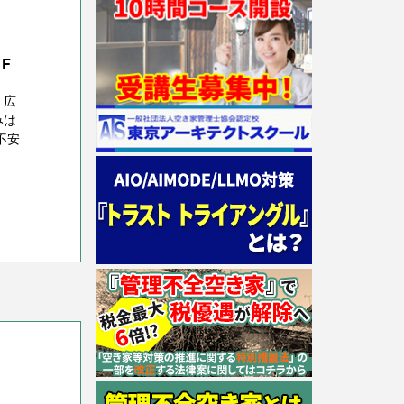
F
 広
みは
不安