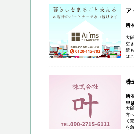
ア
所
大
空き
績も
はこち
株
所
里駅
大
方
て売
を急