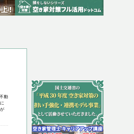
不動
どに
家が