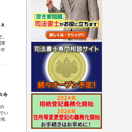
－Ａ
で。
買実
わせ
ス今
えの
でい
金化