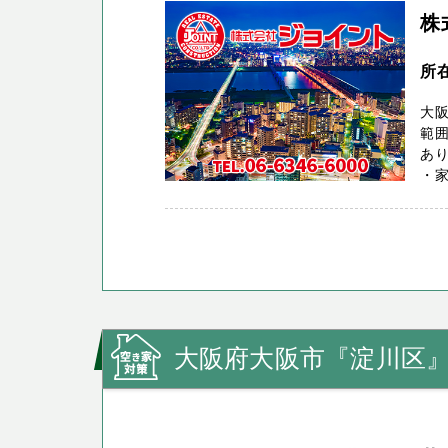
株
所
大阪
範囲
あ
・家
大阪府大阪市『淀川区