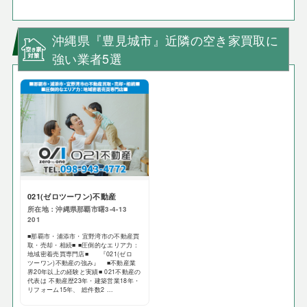
沖縄県『豊見城市』近隣の空き家買取に
強い業者5選
021(ゼロツーワン)不動産
所在地：沖縄県那覇市曙3-4-13
201
■那覇市・浦添市・宜野湾市の不動産買
取・売却・相続■ ■圧倒的なエリア力：
地域密着売買専門店■ 『021(ゼロ
ツーワン)不動産の強み』 ■不動産業
界20年以上の経験と実績■ 021不動産の
代表は 不動産歴23年・建築営業18年・
リフォーム15年、 総件数2 ...