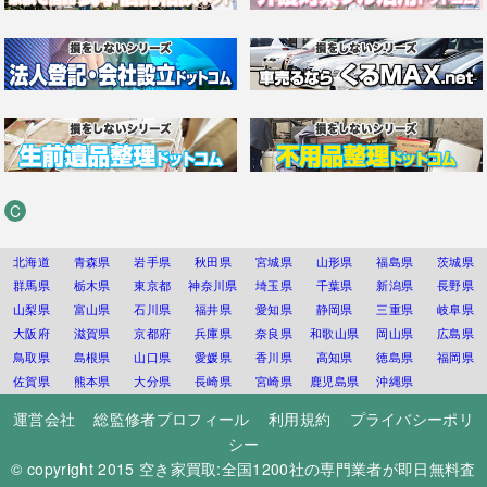
C
北海道
青森県
岩手県
秋田県
宮城県
山形県
福島県
茨城県
群馬県
栃木県
東京都
神奈川県
埼玉県
千葉県
新潟県
長野県
山梨県
富山県
石川県
福井県
愛知県
静岡県
三重県
岐阜県
大阪府
滋賀県
京都府
兵庫県
奈良県
和歌山県
岡山県
広島県
鳥取県
島根県
山口県
愛媛県
香川県
高知県
徳島県
福岡県
佐賀県
熊本県
大分県
長崎県
宮崎県
鹿児島県
沖縄県
運営会社
総監修者プロフィール
利用規約
プライバシーポリ
シー
© copyright 2015
空き家買取:全国1200社の専門業者が即日無料査