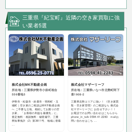
三重県『紀宝町』近隣の空き家買取に強
い業者5選
株式会社MK不動産企画
株式会社マザーリーフ
所在地：三重県伊勢市小俣町相合
所在地：三重県いなべ市北勢町阿下
556番地5
喜1908-2
伊勢市・松阪市・鈴鹿市・明和町・玉
三重県北勢エリアに強い！ 《空き家買
城町｜空き家のご相談はMK不動産企画
取・空き家管理》のご相談なら 株式会
へ ご不要な土地、相続してお困りの空
社マザーリーフに お任せ下さい！！
き家。 「お客様の利益を最優先」に。
お電話でのお問い合わせはこちらから
査定無料・相談無料・秘密厳守。三重
phone_in_talk 0594-41-2283 mailお
県知事免許（2）第3611号、地域に密着
問い合わせはこち ...
...