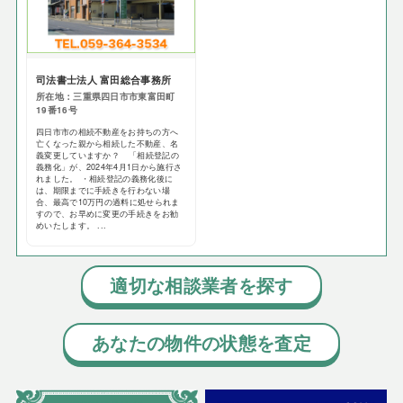
司法書士法人 富田総合事務所
所在地：三重県四日市市東富田町
19番16号
四日市市の相続不動産をお持ちの方へ
亡くなった親から相続した不動産、名
義変更していますか？ 「相続登記の
義務化」が、2024年4月1日から施行さ
れました。 ・相続登記の義務化後に
は、期限までに手続きを行わない場
合、最高で10万円の過料に処せられま
すので、お早めに変更の手続きをお勧
めいたします。 ...
適切な相談業者を探す
あなたの物件の状態を査定