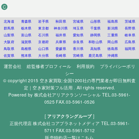
C
北海道
青森県
岩手県
秋田県
宮城県
山形県
福島県
茨城県
群馬県
栃木県
東京都
神奈川県
埼玉県
千葉県
新潟県
長野県
山梨県
富山県
石川県
福井県
愛知県
静岡県
三重県
岐阜県
大阪府
滋賀県
京都府
兵庫県
奈良県
和歌山県
岡山県
広島県
鳥取県
島根県
山口県
愛媛県
香川県
高知県
徳島県
福岡県
佐賀県
熊本県
大分県
長崎県
宮崎県
鹿児島県
沖縄県
運営会社
総監修者プロフィール
利用規約
プライバシーポリ
シー
© copyright 2015
空き家買取:全国1200社の専門業者が即日無料査
定｜空き家対策フル活用
. All rights reserved.
Powered by
株式会社アリアクランソーシャル
TEL.03-5961-
0525 FAX.03-5961-0526
[
アリアクラングループ
]
正規代理店
株式会社コアプラネットメディア
TEL.03-5961-
5711 FAX.03-5961-5712
販売特約店一覧はこちら