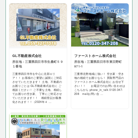
GL不動産株式会社
ファーストホーム株式会社
所在地：三重県四日市市生桑町５９
所在地：三重県四日市市東日野町
１番地
971-1
三重県四日市市を中心に北部エリ
三重県北勢地域に強い！ 空き家・空き
ア！！ お客様のご要望に誠実にご対応
地の相続でお困りなら！ 買取専門店の
させていただきます！ 土地、不動産の
ファーストホーム株式会社に お任せ下
お困りごとは GL不動産株式会社に ご
さい！！ お電話でのお問い合わせは
相談ください！ ご不要な土地、相続し
こちらから phone_in_talk 0120-347-
てお困りの空き家、 丁寧にご対応させ
208 mailお問い合 ...
ていただきます！！ 相続登記が義務
化されます！！（2024年４ ...