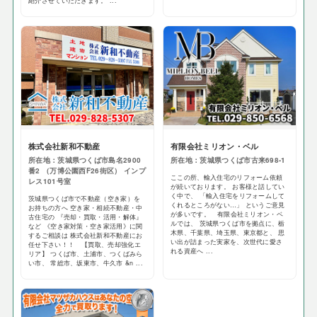
紹介させていただきます。 ...
株式会社新和不動産
有限会社ミリオン・ベル
所在地：茨城県つくば市島名2900
所在地：茨城県つくば市古来698-1
番2 （万博公園西F26街区） インプ
ここの所、輸入住宅のリフォーム依頼
レス101号室
が続いております。 お客様と話してい
く中で、 「輸入住宅をリフォームして
茨城県つくば市で不動産（空き家）を
くれるところがない…」 というご意見
お持ちの方へ 空き家・相続不動産・中
が多いです。 有限会社ミリオン・ベ
古住宅の 『売却・買取・活用・解体』
ルでは、 茨城県つくば市を拠点に、栃
など 《空き家対策・空き家活用》に関
木県、千葉県、埼玉県、東京都と、 思
するご相談は 株式会社新和不動産にお
い出が詰まった実家を、次世代に愛さ
任せ下さい！！ 【買取、売却強化エ
れる資産へ ...
リア】 つくば市、土浦市、つくばみら
い市、 常総市、坂東市、牛久市 &n ...