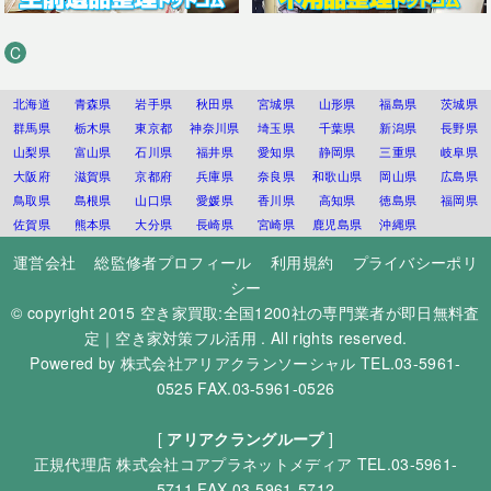
C
北海道
青森県
岩手県
秋田県
宮城県
山形県
福島県
茨城県
群馬県
栃木県
東京都
神奈川県
埼玉県
千葉県
新潟県
長野県
山梨県
富山県
石川県
福井県
愛知県
静岡県
三重県
岐阜県
大阪府
滋賀県
京都府
兵庫県
奈良県
和歌山県
岡山県
広島県
鳥取県
島根県
山口県
愛媛県
香川県
高知県
徳島県
福岡県
佐賀県
熊本県
大分県
長崎県
宮崎県
鹿児島県
沖縄県
運営会社
総監修者プロフィール
利用規約
プライバシーポリ
シー
© copyright 2015
空き家買取:全国1200社の専門業者が即日無料査
定｜空き家対策フル活用
. All rights reserved.
Powered by
株式会社アリアクランソーシャル
TEL.03-5961-
0525 FAX.03-5961-0526
[
アリアクラングループ
]
正規代理店
株式会社コアプラネットメディア
TEL.03-5961-
5711 FAX.03-5961-5712