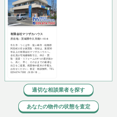
有限会社マツザカハウス
所在地：茨城県牛久市南1-15-6
牛久市・つくば市・龍ヶ崎市・稲敷郡
阿見町の空き家買取・売却は、業歴30
年以上の有限会社マツザカハウスへ。
全社員が宅地建物取引士。仲介・買
取・賃貸・リフォームの4つの選択肢か
ら、高く、早く、そのままでの最適な
出口をご提案。残置物や庭木の手配も
お任せください。査定・相談無料。TEL
029-874-7000（9:00-18 ...
適切な相談業者を探す
あなたの物件の状態を査定