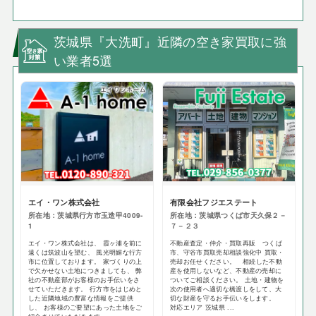
茨城県『大洗町』近隣の空き家買取に強
い業者5選
エイ・ワン株式会社
有限会社フジエステート
所在地：茨城県行方市玉造甲4009-
所在地：茨城県つくば市天久保２－
1
７－２３
エイ・ワン株式会社は、 霞ヶ浦を前に
不動産査定・仲介・買取再販 つくば
遠くは筑波山を望む、 風光明媚な行方
市、守谷市買取売却相談強化中 買取・
市に位置しております。 家づくりの上
売却お任せください。 相続した不動
で欠かせない土地につきましても、 弊
産を使用しないなど、不動産の売却に
社の不動産部がお客様のお手伝いをさ
ついてご相談ください。 土地・建物を
せていただきます。 行方市をはじめと
次の使用者へ適切な橋渡しをして、大
した近隣地域の豊富な情報をご提供
切な財産を守るお手伝いをします。
し、 お客様のご要望にあった土地をご
対応エリア 茨城県 ...