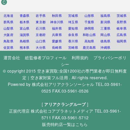
C
北海道
青森県
岩手県
秋田県
宮城県
山形県
福島県
茨城県
群馬県
栃木県
東京都
神奈川県
埼玉県
千葉県
新潟県
長野県
山梨県
富山県
石川県
福井県
愛知県
静岡県
三重県
岐阜県
大阪府
滋賀県
京都府
兵庫県
奈良県
和歌山県
岡山県
広島県
鳥取県
島根県
山口県
愛媛県
香川県
高知県
徳島県
福岡県
佐賀県
熊本県
大分県
長崎県
宮崎県
鹿児島県
沖縄県
運営会社
総監修者プロフィール
利用規約
プライバシーポリ
シー
© copyright 2015
空き家買取:全国1200社の専門業者が即日無料査
定｜空き家対策フル活用
. All rights reserved.
Powered by
株式会社アリアクランソーシャル
TEL.03-5961-
0525 FAX.03-5961-0526
[
アリアクラングループ
]
正規代理店
株式会社コアプラネットメディア
TEL.03-5961-
5711 FAX.03-5961-5712
販売特約店一覧はこちら