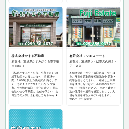
株式会社やまや不動産
有限会社フジエステート
所在地：茨城県かすみがうら市下稲
所在地：茨城県つくば市天久保２－
吉1868-1
７－２３
茨城県かすみがうら市、小美玉市の 相
不動産査定・仲介・買取再販 つくば
続不動産をお持ちの方へ 業歴23年
市、守谷市買取売却相談強化中 買取・
間、1,600組以上の成約実績 高く、早
売却お任せください。 相続した不動
く、そのままで売却したいなら 空き
産を使用しないなど、不動産の売却に
家、空き地の買取・仲介に強い！ 株式
ついてご相談ください。 土地・建物を
会社やまや不動産に お任せ下さい お
次の使用者へ適切な橋渡しをして、大
電話でのお問い合わせはこちらから ☎
切な財産を守るお手伝いをします。
...
対応エリア 茨城県 ...