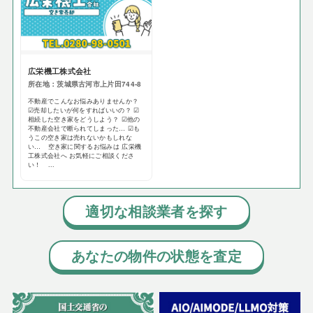
広栄機工株式会社
所在地：茨城県古河市上片田744-8
不動産でこんなお悩みありませんか？
☑売却したいが何をすればいいの？ ☑
相続した空き家をどうしよう？ ☑他の
不動産会社で断られてしまった… ☑も
うこの空き家は売れないかもしれな
い… 空き家に関するお悩みは 広栄機
工株式会社へ お気軽にご相談くださ
い！ ...
適切な相談業者を探す
あなたの物件の状態を査定