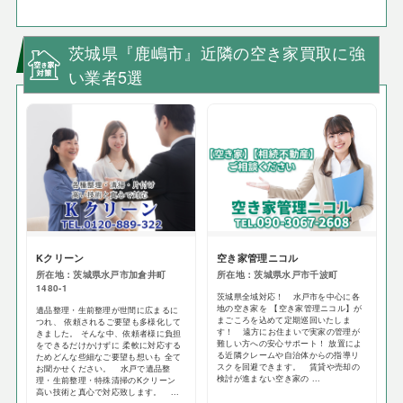
茨城県『鹿嶋市』近隣の空き家買取に強
い業者5選
Kクリーン
空き家管理ニコル
所在地：茨城県水戸市加倉井町
所在地：茨城県水戸市千波町
1480-1
茨城県全域対応！ 水戸市を中心に各
地の空き家を 【空き家管理ニコル】が
遺品整理・生前整理が世間に広まるに
まごころを込めて定期巡回いたしま
つれ、 依頼されるご要望も多様化して
す！ 遠方にお住まいで実家の管理が
きました。 そんな中、依頼者様に負担
難しい方への安心サポート！ 放置によ
をできるだけかけずに 柔軟に対応する
る近隣クレームや自治体からの指導リ
ためどんな些細なご要望も想いも 全て
スクを回避できます。 賃貸や売却の
お聞かせください。 水戸で遺品整
検討が進まない空き家の ...
理・生前整理・特殊清掃のKクリーン
高い技術と真心で対応致します。 ...