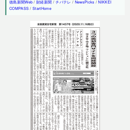
徳島新聞Web
/
財経新聞
/
チバテレ
/
NewsPicks
/
NIKKEI
COMPASS
/
StartHome