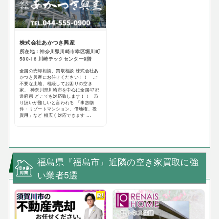
株式会社あかつき興産
所在地：神奈川県川崎市幸区堀川町
580-16 川崎テックセンター9階
全国の売却相談、買取相談 株式会社あ
かつき興産にお任せください！！ ご
不要な土地、相続してお困りの空き
家、 神奈川県川崎市を中心に全国47都
道府県 どこでも対応致します！！ 取
り扱いが難しいと言われる 「事故物
件・リゾートマンション、借地権、投
資用」など 幅広く対応できます ...
福島県『福島市』近隣の空き家買取に強
い業者5選