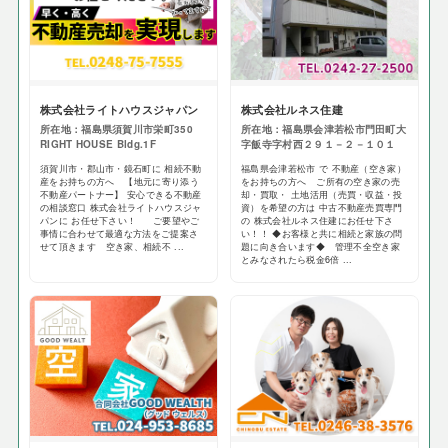
株式会社ライトハウスジャパン
株式会社ルネス住建
所在地：福島県須賀川市栄町350
所在地：福島県会津若松市門田町大
RIGHT HOUSE Bldg.1F
字飯寺字村西２９１－２－１０１
須賀川市・郡山市・鏡石町に 相続不動
福島県会津若松市 で 不動産（空き家）
産をお持ちの方へ 【地元に寄り添う
をお持ちの方へ ご所有の空き家の売
不動産パートナー】 安心できる不動産
却・買取・ 土地活用（売買・収益・投
の相談窓口 株式会社ライトハウスジャ
資）を希望の方は 中古不動産売買専門
パンに お任せ下さい！ ご要望やご
の 株式会社ルネス住建にお任せ下さ
事情に合わせて最適な方法をご提案さ
い！！ ◆お客様と共に相続と家族の問
せて頂きます 空き家、相続不 ...
題に向き合います◆ 管理不全空き家
とみなされたら税金6倍 ...