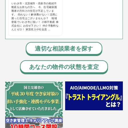
いわき市・北茨城市・高萩市の相続不
動産をお持ちの方へ 今、住宅確保困
難者の方向けの住宅が不足していま
す。 売れない！解体費がない！活用に
困った住宅はございませんか？ 地域
密着でいわき市に強い！ 小林不動産 株
式会社に お任せ下さい！ 仲介手数料な
んとゼロ！ 家賃収入や社会貢 ...
適切な相談業者を探す
あなたの物件の状態を査定