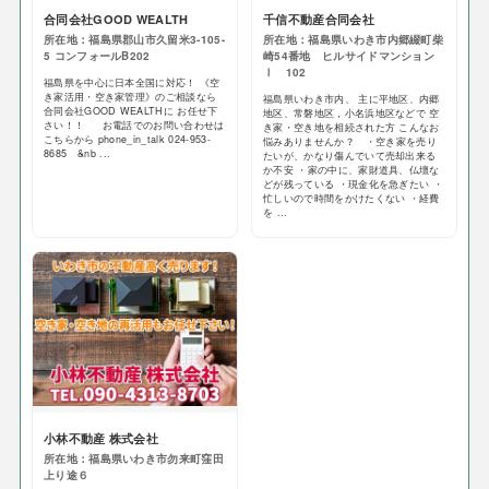
合同会社GOOD WEALTH
千信不動産合同会社
所在地：福島県郡山市久留米3-105-
所在地：福島県いわき市内郷綴町柴
5 コンフォールB202
崎54番地 ヒルサイドマンション
Ⅰ 102
福島県を中心に日本全国に対応！ 《空
き家活用・空き家管理》のご相談なら
福島県いわき市内、 主に平地区、内郷
合同会社GOOD WEALTHに お任せ下
地区、常磐地区，小名浜地区などで 空
さい！！ お電話でのお問い合わせは
き家・空き地を相続された方 こんなお
こちらから phone_in_talk 024-953-
悩みありませんか？ ・空き家を売り
8685 &nb ...
たいが、かなり傷んでいて売却出来る
か不安 ・家の中に、家財道具、仏壇な
どが残っている ・現金化を急ぎたい ・
忙しいので時間をかけたくない ・経費
を ...
小林不動産 株式会社
所在地：福島県いわき市勿来町窪田
上り途６