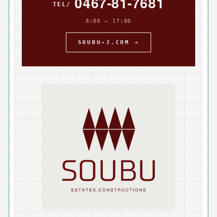
0467-81-7681
8:00 — 17:00
SOUBU-J.COM →