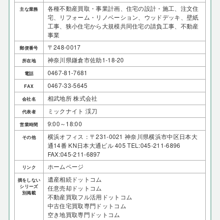
各種不動産買取・事業計画、住宅の設計・施工、注文住
主な業務
宅、リフォーム・リノベーション、ウッドデッキ、壁紙
工事、狭小住宅から大規模共同住宅の請負工事、不動産
事業
〒248-0017
郵便番号
神奈川県鎌倉市佐助1-18-20
所在地
0467-81-7681
電話
0467-33-5645
FAX
相武地所 株式会社
会社名
ミックナイト 渓刀
代表者
9:00～18:00
営業時間
横浜オフィス：〒231-0021 神奈川県横浜市中区日本大
その他
通14番 KN日本大通ビル 405 TEL:045-211-6896
FAX:045-211-6897
ホームページ
リンク
遺産相続ドットコム
損をしない
シリーズ
任意売却ドットコム
別掲載
不動産買取フル活用ドットコム
中古住宅買取専門ドットコム
空き地買取専門ドットコム