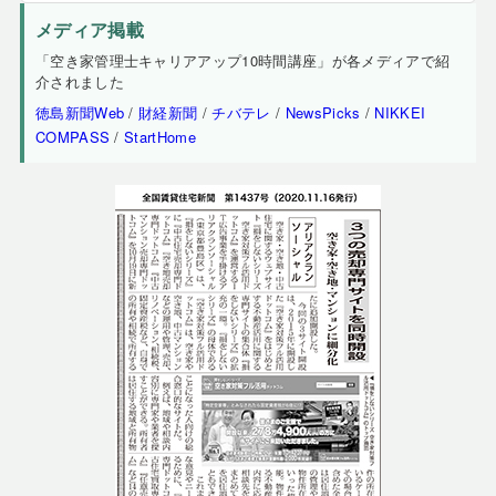
メディア掲載
「空き家管理士キャリアアップ10時間講座」が各メディアで紹
介されました
徳島新聞Web
/
財経新聞
/
チバテレ
/
NewsPicks
/
NIKKEI
COMPASS
/
StartHome