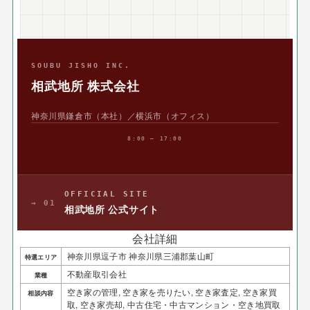
SOUBU JISHO INC.
相武地所 株式会社
神奈川県鎌倉市（本社）／横浜市（オフィス）
8:00 — 17:00
OFFICIAL SITE
→ 01
相武地所 公式サイト
会社詳細
神奈川県逗子市 神奈川県三浦郡葉山町
特選エリア
不動産取引会社
業種
空き家の管理, 空き家を売りたい, 空き家査定, 空き家買
相談内容
取, 空き家売却, 中古住宅・中古マンション・空き地買取