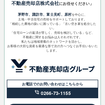
不動産売却店株式会社
にお任せください」
茅野市、諏訪市、富士見町、原村
を中心に、
土地・中古住宅の売却をサポートしております。
「相続した農地の扱いに困っている」「古い空き家を処分した
い」
「住宅ローンの返済が苦しく、売却を検討している」など、
不動産に関するお悩みは人それぞれです。
私たちは地域密着のネットワークを活かし、
お客様の大切な資産を最適な形で次の方へつなぐお手伝いをいた
します。
お電話でのお問い合わせはこちらから
phone_in_talk
0266-73-1155