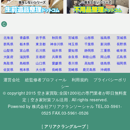
C
北海道
青森県
岩手県
秋田県
宮城県
山形県
福島県
茨城県
群馬県
栃木県
東京都
神奈川県
埼玉県
千葉県
新潟県
長野県
山梨県
富山県
石川県
福井県
愛知県
静岡県
三重県
岐阜県
大阪府
滋賀県
京都府
兵庫県
奈良県
和歌山県
岡山県
広島県
鳥取県
島根県
山口県
愛媛県
香川県
高知県
徳島県
福岡県
佐賀県
熊本県
大分県
長崎県
宮崎県
鹿児島県
沖縄県
運営会社
総監修者プロフィール
利用規約
プライバシーポリ
シー
© copyright 2015
空き家買取:全国1200社の専門業者が即日無料査
定｜空き家対策フル活用
. All rights reserved.
Powered by
株式会社アリアクランソーシャル
TEL.03-5961-
0525 FAX.03-5961-0526
[
アリアクラングループ
]