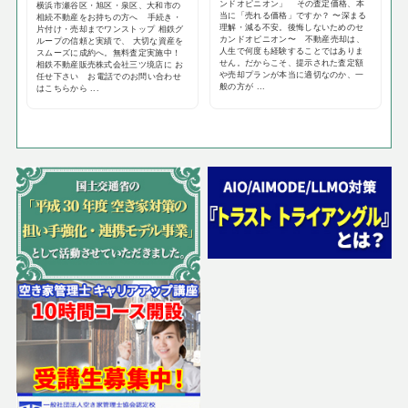
ンドオピニオン」 その査定価格、本
横浜市瀬谷区・旭区・泉区、大和市の
当に「売れる価格」ですか？ 〜深まる
相続不動産をお持ちの方へ 手続き・
理解・減る不安。後悔しないためのセ
片付け・売却までワンストップ 相鉄グ
カンドオピニオン〜 不動産売却は、
ループの信頼と実績で、 大切な資産を
人生で何度も経験することではありま
スムーズに成約へ。無料査定実施中！
せん。だからこそ、提示された査定額
相鉄不動産販売株式会社三ツ境店に お
や売却プランが本当に適切なのか、一
任せ下さい お電話でのお問い合わせ
般の方が ...
はこちらから ...