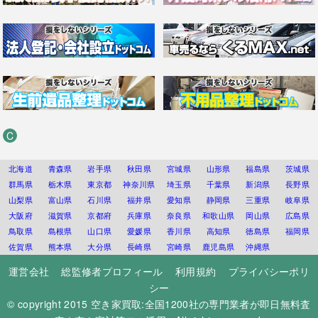
C
北海道
青森県
岩手県
秋田県
宮城県
山形県
福島県
茨城県
群馬県
栃木県
東京都
神奈川県
埼玉県
千葉県
新潟県
長野県
山梨県
富山県
石川県
福井県
愛知県
静岡県
三重県
岐阜県
大阪府
滋賀県
京都府
兵庫県
奈良県
和歌山県
岡山県
広島県
鳥取県
島根県
山口県
愛媛県
香川県
高知県
徳島県
福岡県
佐賀県
熊本県
大分県
長崎県
宮崎県
鹿児島県
沖縄県
運営会社
総監修者プロフィール
利用規約
プライバシーポリ
シー
© copyright 2015
空き家買取:全国1200社の専門業者が即日無料査