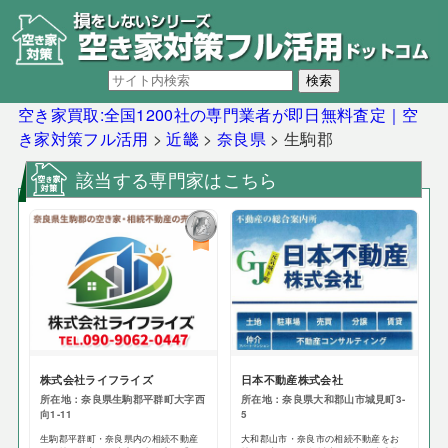
空き家買取:全国1200社の専門業者が即日無料査定｜空
き家対策フル活用
>
近畿
>
奈良県
>
生駒郡
該当する専門家はこちら
株式会社ライフライズ
日本不動産株式会社
所在地：奈良県生駒郡平群町大字西
所在地：奈良県大和郡山市城見町3-
向1-11
5
生駒郡平群町・奈良県内の相続不動産
大和郡山市・奈良市の相続不動産をお