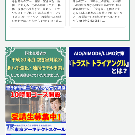
をお持ちの方へ 古家・空き家を「価
持ちの方へ 50年以上の信頼。大和郡
値」に変える、街の不動産ドクター 解
山の相続売却なら地元密着のプロ 相続
体・改修から売却まで。最短ルートで
対策専門士が、「空き家」を価値に変
ワンストップ解決！ 株式会社ライフラ
える 日本不動産株式会社に お任せ下さ
イズに お任せ下さい お電話でのお問
い お電話でのお問い合わせはこちら
い合わせはこちらから phone_in_tal ...
から ☎ 0743-52-0881 ...