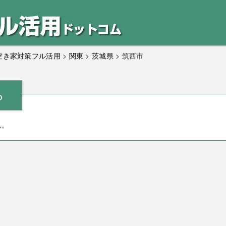
｜空き家対策フル活用
>
関東
>
茨城県
>
筑西市
ら
ん。