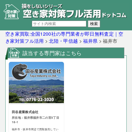
空き家買取:全国1200社の専門業者が即日無料査定｜空
き家対策フル活用
>
北陸・甲信越
>
福井県
>
福井市
該当する専門家はこちら
田谷産業株式会社
所在地：福井県福井市二の宮5丁目
18-1
福井市・坂井市周辺で買取販売してい