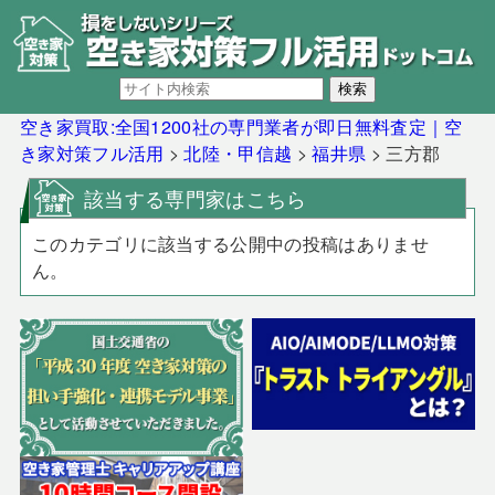
空き家買取:全国1200社の専門業者が即日無料査定｜空
き家対策フル活用
>
北陸・甲信越
>
福井県
>
三方郡
該当する専門家はこちら
このカテゴリに該当する公開中の投稿はありませ
ん。