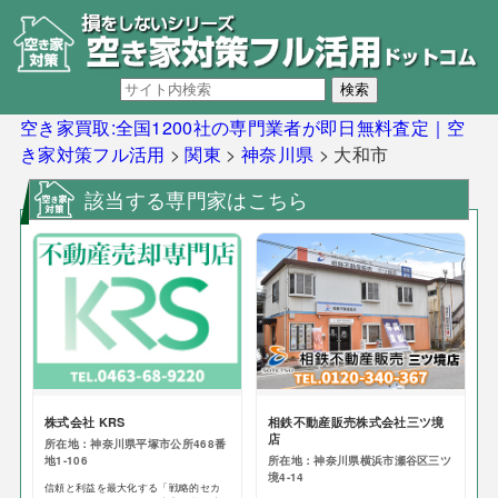
空き家買取:全国1200社の専門業者が即日無料査定｜空
き家対策フル活用
>
関東
>
神奈川県
>
大和市
該当する専門家はこちら
株式会社 KRS
相鉄不動産販売株式会社三ツ境
店
所在地：神奈川県平塚市公所468番
地1-106
所在地：神奈川県横浜市瀬谷区三ツ
境4-14
信頼と利益を最大化する「戦略的セカ