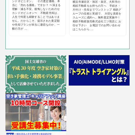
ンドオピニオン」 その査定価格、本
横浜市瀬谷区・旭区・泉区、大和市の
当に「売れる価格」ですか？ 〜深まる
相続不動産をお持ちの方へ 手続き・
理解・減る不安。後悔しないためのセ
片付け・売却までワンストップ 相鉄グ
カンドオピニオン〜 不動産売却は、
ループの信頼と実績で、 大切な資産を
人生で何度も経験することではありま
スムーズに成約へ。無料査定実施中！
せん。だからこそ、提示された査定額
相鉄不動産販売株式会社三ツ境店に お
や売却プランが本当に適切なのか、一
任せ下さい お電話でのお問い合わせ
般の方が ...
はこちらから ...