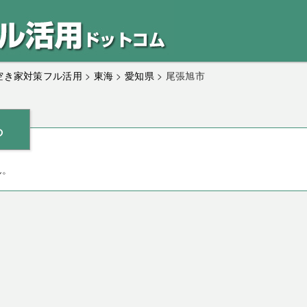
｜空き家対策フル活用
>
東海
>
愛知県
>
尾張旭市
ら
ん。