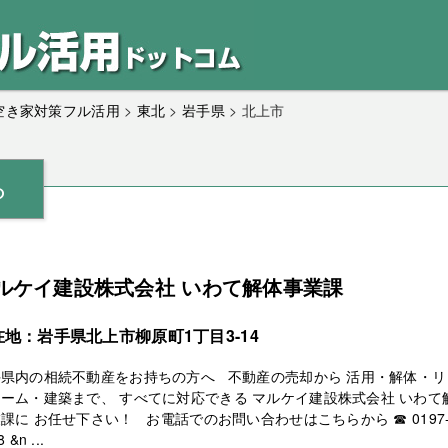
｜空き家対策フル活用
>
東北
>
岩手県
>
北上市
ら
ルケイ建設株式会社 いわて解体事業課
在地：岩手県北上市柳原町1丁目3-14
手県内の相続不動産をお持ちの方へ 不動産の売却から 活用・解体・リ
ーム・建築まで、 すべてに対応できる マルケイ建設株式会社 いわて
課に お任せ下さい！ お電話でのお問い合わせはこちらから ☎ 0197-7
 &n ...