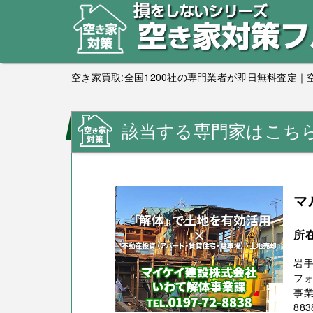
空き家買取:全国1200社の専門業者が即日無料査定
該当する専門家はこち
マ
所
岩
フォ
事業
8838