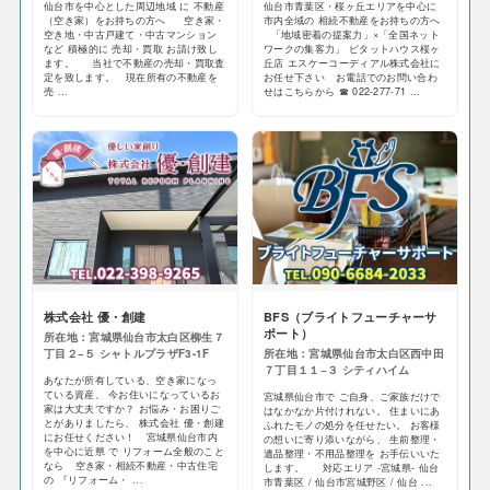
仙台市を中心とした周辺地域 に 不動産
仙台市青葉区・桜ヶ丘エリアを中心に
（空き家）をお持ちの方へ 空き家・
市内全域の 相続不動産をお持ちの方へ
空き地・中古戸建て・中古マンション
「地域密着の提案力」×「全国ネット
など 積極的に 売却・買取 お請け致し
ワークの集客力」 ピタットハウス桜ヶ
ます。 当社で不動産の売却・買取査
丘店 エスケーコーディアル株式会社に
定を致します。 現在所有の不動産を
お任せ下さい お電話でのお問い合わ
売 ...
せはこちらから ☎ 022-277-71 ...
株式会社 優・創建
BFS（ブライトフューチャーサ
ポート）
所在地：宮城県仙台市太白区柳生７
丁目２−５ シャトルプラザF3-1F
所在地：宮城県仙台市太白区西中田
７丁目１１−３ シティハイム
あなたが所有している、空き家になっ
ている資産、 今お住いになっているお
宮城県仙台市で ご自身、ご家族だけで
家は大丈夫ですか？ お悩み・お困りご
はなかなか片付けれない。 住まいにあ
とがありましたら、 株式会社 優・創建
ふれたモノの処分を任せたい。 お客様
にお任せください！ 宮城県仙台市内
の想いに寄り添いながら、 生前整理・
を中心に近県 で リフォーム全般のこと
遺品整理・不用品整理を お手伝いいた
なら 空き家・相続不動産・中古住宅
します。 対応エリア -宮城県- 仙台
の 『リフォーム・ ...
市青葉区 / 仙台市宮城野区 / 仙台 ...