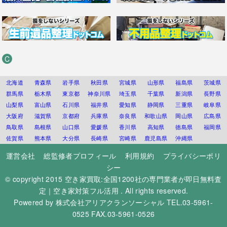
C
北海道
青森県
岩手県
秋田県
宮城県
山形県
福島県
茨城県
群馬県
栃木県
東京都
神奈川県
埼玉県
千葉県
新潟県
長野県
山梨県
富山県
石川県
福井県
愛知県
静岡県
三重県
岐阜県
大阪府
滋賀県
京都府
兵庫県
奈良県
和歌山県
岡山県
広島県
鳥取県
島根県
山口県
愛媛県
香川県
高知県
徳島県
福岡県
佐賀県
熊本県
大分県
長崎県
宮崎県
鹿児島県
沖縄県
運営会社
総監修者プロフィール
利用規約
プライバシーポリ
シー
© copyright 2015
空き家買取:全国1200社の専門業者が即日無料査
定｜空き家対策フル活用
. All rights reserved.
Powered by
株式会社アリアクランソーシャル
TEL.03-5961-
0525 FAX.03-5961-0526