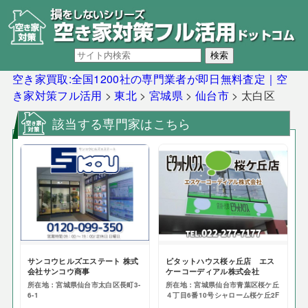
空き家買取:全国1200社の専門業者が即日無料査定｜空
き家対策フル活用
>
東北
>
宮城県
>
仙台市
>
太白区
該当する専門家はこちら
サンコウヒルズエステート 株式
ピタットハウス桜ヶ丘店 エス
会社サンコウ商事
ケーコーディアル株式会社
所在地：宮城県仙台市太白区長町3-
所在地：宮城県仙台市青葉区桜ケ丘
6-1
４丁目6番10号シャローム桜ケ丘2F