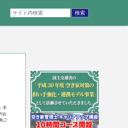
：不
のお
丸ご