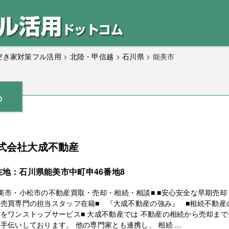
｜空き家対策フル活用
>
北陸・甲信越
>
石川県
>
能美市
ら
式会社大成不動産
在地：石川県能美市中町申46番地8
美市・小松市の不動産買取・売却・相続・相談■ ■安心安全な早期売却
売買専門の担当スタッフ在籍■ 『大成不動産の強み』 ■相続不動産
をワンストップサービス■ 大成不動産では 不動産の相続から売却まで
手伝いしております。 他の専門家とも連携し、 相続 ...