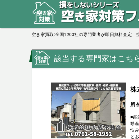
空き家買取:全国1200社の専門業者が即日無料査定
該当する専門家はこち
株
所
■能
動産
悩み
とお