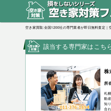
空き家買取:全国1200社の専門業者が即日無料査定
該当する専門家はこち
株
所
札幌
動
知り
合わ