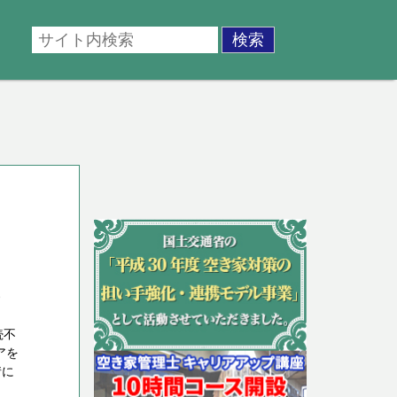
号
続不
アを
情に