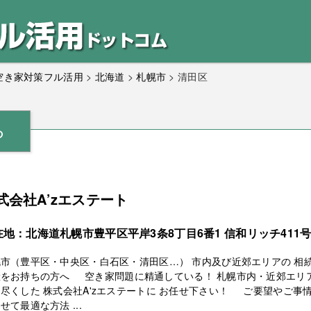
｜空き家対策フル活用
>
北海道
>
札幌市
>
清田区
ら
式会社A’zエステート
在地：北海道札幌市豊平区平岸3条8丁目6番1 信和リッチ411
市（豊平区・中央区・白石区・清田区…） 市内及び近郊エリアの 相
産をお持ちの方へ 空き家問題に精通している！ 札幌市内・近郊エリ
尽くした 株式会社A'zエステートに お任せ下さい！ ご要望やご事
せて最適な方法 ...