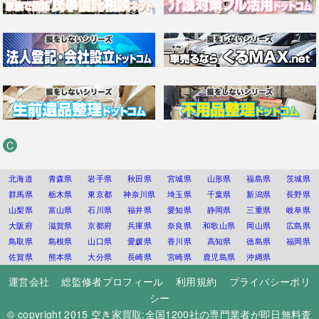
C
北海道
青森県
岩手県
秋田県
宮城県
山形県
福島県
茨城県
群馬県
栃木県
東京都
神奈川県
埼玉県
千葉県
新潟県
長野県
山梨県
富山県
石川県
福井県
愛知県
静岡県
三重県
岐阜県
大阪府
滋賀県
京都府
兵庫県
奈良県
和歌山県
岡山県
広島県
鳥取県
島根県
山口県
愛媛県
香川県
高知県
徳島県
福岡県
佐賀県
熊本県
大分県
長崎県
宮崎県
鹿児島県
沖縄県
運営会社
総監修者プロフィール
利用規約
プライバシーポリ
シー
© copyright 2015
空き家買取:全国1200社の専門業者が即日無料査