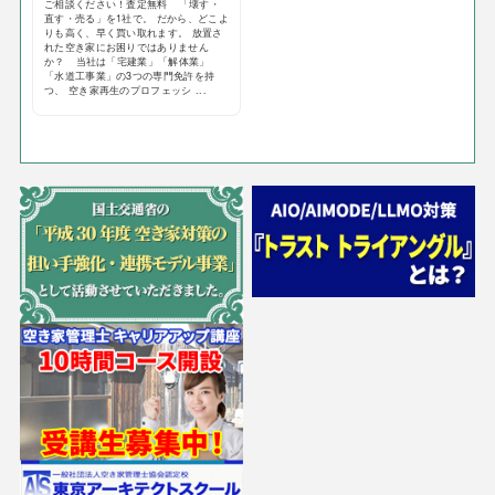
ご相談ください！査定無料 「壊す・
直す・売る」を1社で。 だから、どこよ
りも高く、早く買い取れます。 放置さ
れた空き家にお困りではありません
か？ 当社は「宅建業」「解体業」
「水道工事業」の3つの専門免許を持
つ、 空き家再生のプロフェッシ ...