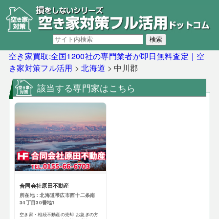
空き家買取:全国1200社の専門業者が即日無料査定｜空
き家対策フル活用
>
北海道
>
中川郡
該当する専門家はこちら
合同会社原田不動産
所在地：北海道帯広市西十二条南
34丁目30番地1
空き家・相続不動産の売却 お急ぎの方