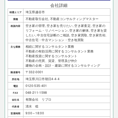
会社詳細
埼玉県越谷市
特選エリア
不動産取引会社, 不動産コンサルティングマスター
業種
空き家の管理, 空き家を売りたい, 空き家査定, 空き家の
相談内容
リフォーム・リノベーション, 空き家の解体, 空き家を貸
したい, 中古住宅診断のご相談, 空き家買取, 空き家売却,
中古住宅・中古マンション・空き地買取
相続に関するコンサルタント業務
主な業務
不動産の有効活用に関するコンサルタント業務
不動産投資に関するコンサルタント
不動産の売買、賃貸、管理及び仲介
建物の企画・設計・建築に関するコンサルティング
〒332-0001
郵便番号
埼玉県川口市朝日4-4-4
所在地
0120-535-401
電話
048-211-1598
FAX
有限会社 リプロ
会社名
清水 稔
代表者
9:00～18:00
営業時間