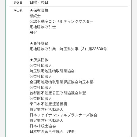
日曜・祭日
定休日
★保有資格
その他
相続士
公認不動産コンサルティングマスター
宅地建物取引士
AFP
★免許登録
宅地建物取引業 埼玉県知事（3）第22630号
★所属団体
公益社団法人
埼玉県宅地建物取引業協会
公益社団法人
全国宅地建物取引業保証協会埼玉本部
公益社団法人
首都圏不動産公正取引協議会加盟
公益財団法人
東日本不動産流通機構
特定非営利活動法人
日本ファイナンシャルプランナーズ協会
特定非営利活動法人
日本相続士協会
日本空き家再生協会 理事