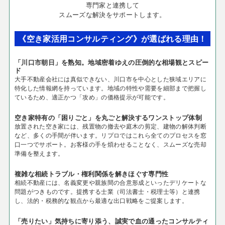
専門家と連携して
スムーズな解決をサポートします。
《空き家活用コンサルティング》が選ばれる理由！
「川口市朝日」を熟知。地域密着ゆえの圧倒的な相場観とスピー
ド
大手不動産会社には真似できない、川口市を中心とした狭域エリアに
特化した情報網を持っています。地域の特性や需要を細部まで把握し
ているため、適正かつ「攻め」の価格提示が可能です。
空き家特有の「困りごと」を丸ごと解決するワンストップ体制
放置された空き家には、残置物の撤去や庭木の剪定、建物の解体判断
など、多くの手間が伴います。リプロではこれら全てのプロセスを窓
口一つでサポート。お客様の手を煩わせることなく、スムーズな売却
準備を整えます。
複雑な相続トラブル・権利関係を解きほぐす専門性
相続不動産には、名義変更や親族間の合意形成といったデリケートな
問題がつきものです。提携する士業（司法書士・税理士等）と連携
し、法的・税務的な観点から最適な出口戦略をご提案します。
「売りたい」気持ちに寄り添う、誠実で血の通ったコンサルティ