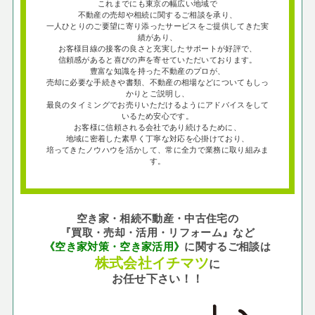
これまでにも東京の幅広い地域で
不動産の売却や相続に関するご相談を承り、
一人ひとりのご要望に寄り添ったサービスをご提供してきた実
績があり、
お客様目線の接客の良さと充実したサポートが好評で、
信頼感があると喜びの声を寄せていただいております。
豊富な知識を持った不動産のプロが、
売却に必要な手続きや書類、不動産の相場などについてもしっ
かりとご説明し、
最良のタイミングでお売りいただけるようにアドバイスをして
いるため安心です。
お客様に信頼される会社であり続けるために、
地域に密着した素早く丁寧な対応を心掛けており、
培ってきたノウハウを活かして、常に全力で業務に取り組みま
す。
空き家・相続不動産・中古住宅の
『買取・売却・活用・リフォーム』など
《空き家対策・空き家活用》
に関するご相談は
株式会社イチマツ
に
お任せ下さい！！