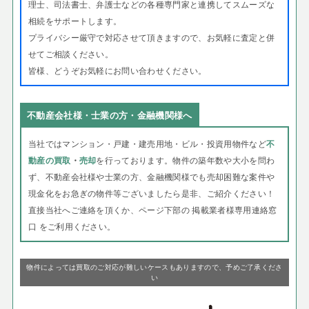
理士、司法書士、弁護士などの各種専門家と連携してスムーズな
相続をサポートします。
プライバシー厳守で対応させて頂きますので、お気軽に査定と併
せてご相談ください。
皆様、どうぞお気軽にお問い合わせください。
不動産会社様・士業の方・金融機関様へ
当社ではマンション・戸建・建売用地・ビル・投資用物件など
不
動産の買取
・
売却
を行っております。
物件の築年数や大小を問わ
ず、不動産会社様や士業の方、金融機関様でも売却困難な案件や
現金化をお急ぎの物件等ございましたら是非、ご紹介ください！
直接当社へご連絡を頂くか、ページ下部の 掲載業者様専用連絡窓
口 をご利用ください。
物件によっては買取のご対応が難しいケースもありますので、予めご了承くださ
い