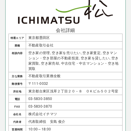
会社詳細
東京都墨田区
特選エリア
不動産取引会社
業種
空き家の管理, 空き家を売りたい, 空き家査定, 空きマン
相談内容
ション・空き部屋の不動産投資, 空き家を貸したい, 空き
家買取, 空き家売却, 中古住宅・中古マンション・空き地
買取
不動産取引業務全般
主な業務
〒111-0032
郵便番号
東京都台東区浅草２丁目２０－８ ＯＫビル５０２号室
所在地
03-5830-3850
電話
03-5830-3870
FAX
株式会社イチマツ
会社名
代表取締役 安島 俊介
代表者
10:00～18:00
営業時間