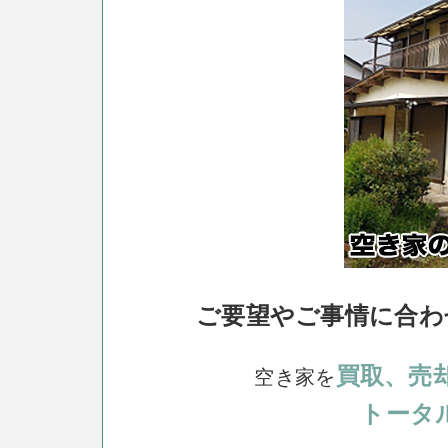
ご要望やご事情に合わ
買取、売
空き家を
トータ