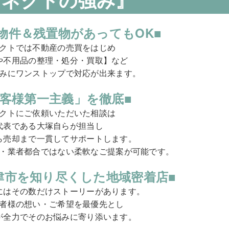
物件＆残置物があってもOK■
クトでは不動産の売買をはじめ
や不用品の整理・処分・買取】など
みにワンストップで対応が出来ます。
お客様第一主義」を徹底■
クトにご依頼いただいた相談は
代表である大塚自らが担当し
ら売却まで一貫してサポートします。
・業者都合ではない柔軟なご提案が可能です。
津市を知り尽くした地域密着店■
にはその数だけストーリーがあります。
者様の想い・ご希望を最優先とし
が全力でそのお悩みに寄り添います。