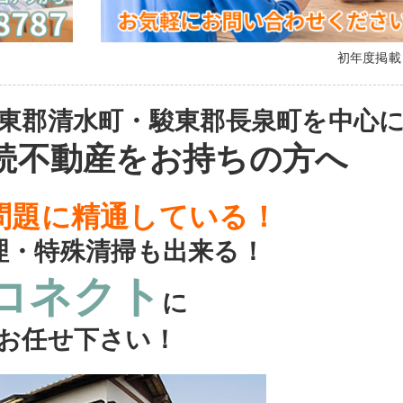
初年度掲
東郡清水町・駿東郡長泉町を中心
続不動産をお持ちの方へ
問題に精通している！
理・特殊清掃も出来る！
コネクト
に
お任せ下さい！