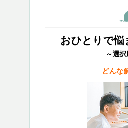
おひとりで悩
～選択
どんな