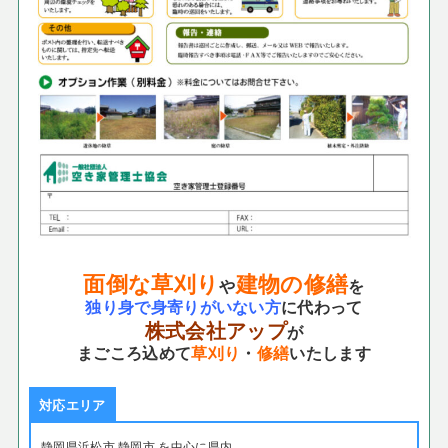
面倒な草刈り
建物の修繕
や
を
独り身で身寄りがいない方
に代わって
株式会社アップ
が
まごころ込めて
草刈り
・
修繕
いたします
対応エリア
静岡県浜松市 静岡市 を中心に県内