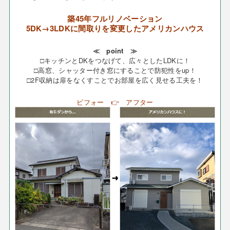
築45年フルリノベーション
5DK→3LDKに間取りを変更したアメリカンハウス
≪ point ≫
□キッチンとDKをつなげて、広々としたLDKに！
□高窓、シャッター付き窓にすることで防犯性をup！
□2F収納は扉をなくすことでお部屋を広く見せる工夫を！
ビフォー 👉 アフター