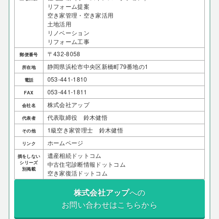
リフォーム提案
空き家管理・空き家活用
土地活用
リノベーション
リフォーム工事
〒432-8058
郵便番号
静岡県浜松市中央区新橋町79番地の1
所在地
053-441-1810
電話
053-441-1811
FAX
株式会社アップ
会社名
代表取締役 鈴木健悟
代表者
1級空き家管理士 鈴木健悟
その他
ホームページ
リンク
遺産相続ドットコム
損をしない
シリーズ
中古住宅診断情報ドットコム
別掲載
空き家復活ドットコム
株式会社アップ
への
お問い合わせはこちらから