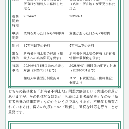
所有権が相続人に移転した
（名称・所在地）が変更された
場合
場合
義務
2024/4/1
2026/4/1
開始
時期
申請
取得を知った日から3年以内
変更があった日から2年以内
期限
罰則
10万円以下の過料
5万円以下の過料
主な
所有者不明土地の解消（相
所有者不明土地の解消（所有者
目的
続人への名義変更を促す）
情報の最新化を促す）
特記
2024年4月1日以前の相続も
2026年4月1日以前の変更も対象
事項
対象（2027/3/31まで）
（2028/3/31まで）
相続人申告登記制度あり
スマート変更登記（職権登記）
制度あり
どちらの義務化も「所有者不明土地」問題の解決という共通の背景が
ありますが、その具体的な対策が「相続による名義変更」なのか「所
有者自身の情報変更」なのかという点で異なります。不動産を所有さ
れている方は、両方の制度について理解し、適切な対応を行うことが
重要です。