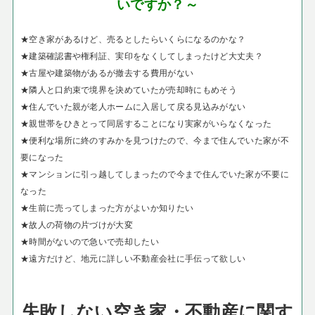
いですか？～
★空き家があるけど、売るとしたらいくらになるのかな？
★建築確認書や権利証、実印をなくしてしまったけど大丈夫？
★古屋や建築物があるが撤去する費用がない
★隣人と口約束で境界を決めていたが売却時にもめそう
★住んでいた親が老人ホームに入居して戻る見込みがない
★親世帯をひきとって同居することになり実家がいらなくなった
★便利な場所に終のすみかを見つけたので、今まで住んでいた家が不
要になった
★マンションに引っ越してしまったので今まで住んでいた家が不要に
なった
★生前に売ってしまった方がよいか知りたい
★故人の荷物の片づけが大変
★時間がないので急いで売却したい
★遠方だけど、地元に詳しい不動産会社に手伝って欲しい
失敗しない空き家・不動産に関す