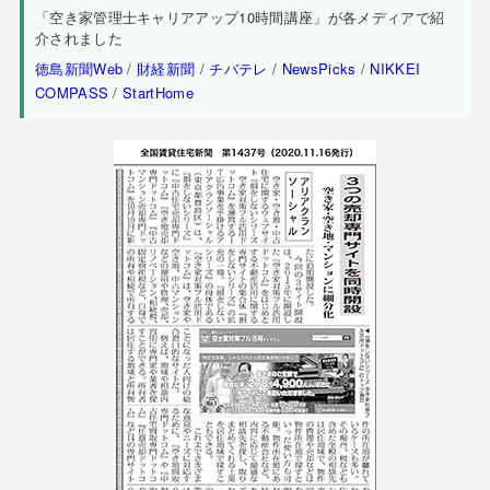
「空き家管理士キャリアアップ10時間講座」が各メディアで紹
介されました
徳島新聞Web
/
財経新聞
/
チバテレ
/
NewsPicks
/
NIKKEI
COMPASS
/
StartHome