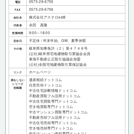
0575-29-6755
電話
0575-29-6756
FAX
株式会社アスナロest8
会社名
永田 真隆
代表者
9:00～18:00
営業時間
不定休 / 年末年始、GW、夏季休暇
定休日
岐阜県知事免許（２）第４７４８号
その他
(公社)岐阜県宅地建物取引業協会会員
東海不動産公正取引協議会加盟
(公社)全国宅地建物取引業保証協会
ホームページ
リンク
遺産相続ドットコム
損をしない
シリーズ
任意売却ドットコム
別掲載
中古住宅診断情報ドットコム
不動産買取フル活用ドットコム
中古住宅買取専門ドットコム
空き地買取専門ドットコム
中古マンション買取専門ドットコム
不動産売却フル活用ドットコム
中古住宅売却専門ドットコム
空き地売却専門ドットコム
中古マンション売却専門ドットコム