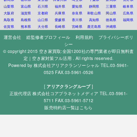
山梨県
富山県
石川県
福井県
愛知県
静岡県
三重県
岐阜県
大阪府
滋賀県
京都府
兵庫県
奈良県
和歌山県
岡山県
広島県
鳥取県
島根県
山口県
愛媛県
香川県
高知県
徳島県
福岡県
佐賀県
熊本県
大分県
長崎県
宮崎県
鹿児島県
沖縄県
運営会社
総監修者プロフィール
利用規約
プライバシーポリ
シー
© copyright 2015
空き家買取:全国1200社の専門業者が即日無料査
定｜空き家対策フル活用
. All rights reserved.
Powered by
株式会社アリアクランソーシャル
TEL.03-5961-
0525 FAX.03-5961-0526
[
アリアクラングループ
]
正規代理店
株式会社コアプラネットメディア
TEL.03-5961-
5711 FAX.03-5961-5712
販売特約店一覧はこちら