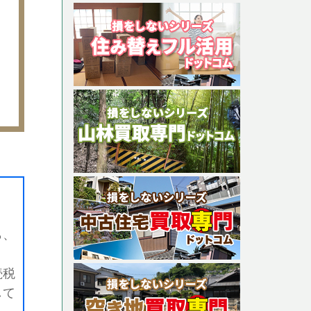
ら、
続税
して