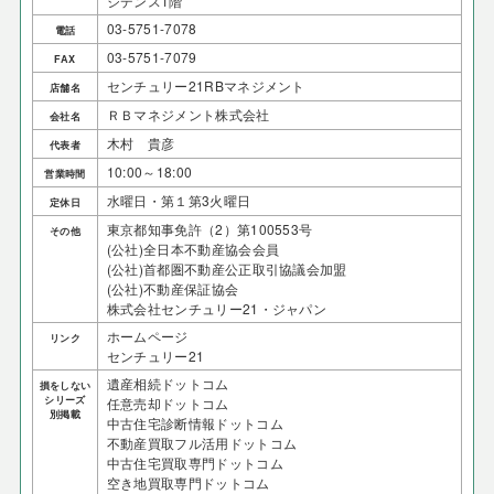
ジデンス1階
03-5751-7078
電話
03-5751-7079
FAX
センチュリー21RBマネジメント
店舗名
ＲＢマネジメント株式会社
会社名
木村 貴彦
代表者
10:00～18:00
営業時間
水曜日・第１第3火曜日
定休日
東京都知事免許（2）第100553号
その他
(公社)全日本不動産協会会員
(公社)首都圏不動産公正取引協議会加盟
(公社)不動産保証協会
株式会社センチュリー21・ジャパン
ホームページ
リンク
センチュリー21
遺産相続ドットコム
損をしない
シリーズ
任意売却ドットコム
別掲載
中古住宅診断情報ドットコム
不動産買取フル活用ドットコム
中古住宅買取専門ドットコム
空き地買取専門ドットコム