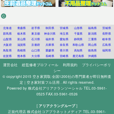
C
北海道
青森県
岩手県
秋田県
宮城県
山形県
福島県
茨城県
群馬県
栃木県
東京都
神奈川県
埼玉県
千葉県
新潟県
長野県
山梨県
富山県
石川県
福井県
愛知県
静岡県
三重県
岐阜県
大阪府
滋賀県
京都府
兵庫県
奈良県
和歌山県
岡山県
広島県
鳥取県
島根県
山口県
愛媛県
香川県
高知県
徳島県
福岡県
佐賀県
熊本県
大分県
長崎県
宮崎県
鹿児島県
沖縄県
運営会社
総監修者プロフィール
利用規約
プライバシーポリ
シー
© copyright 2015
空き家買取:全国1200社の専門業者が即日無料査
定｜空き家対策フル活用
. All rights reserved.
Powered by
株式会社アリアクランソーシャル
TEL.03-5961-
0525 FAX.03-5961-0526
[
アリアクラングループ
]
正規代理店
株式会社コアプラネットメディア
TEL.03-5961-