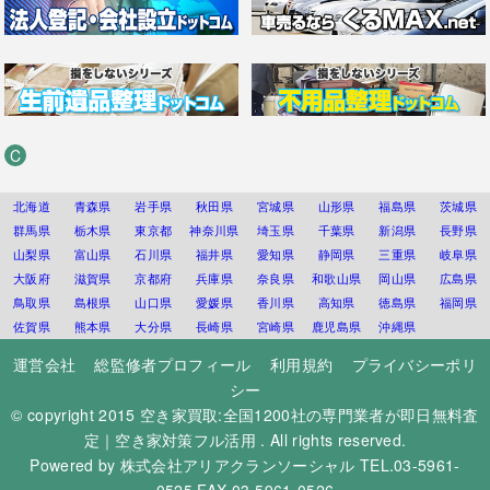
C
北海道
青森県
岩手県
秋田県
宮城県
山形県
福島県
茨城県
群馬県
栃木県
東京都
神奈川県
埼玉県
千葉県
新潟県
長野県
山梨県
富山県
石川県
福井県
愛知県
静岡県
三重県
岐阜県
大阪府
滋賀県
京都府
兵庫県
奈良県
和歌山県
岡山県
広島県
鳥取県
島根県
山口県
愛媛県
香川県
高知県
徳島県
福岡県
佐賀県
熊本県
大分県
長崎県
宮崎県
鹿児島県
沖縄県
運営会社
総監修者プロフィール
利用規約
プライバシーポリ
シー
© copyright 2015
空き家買取:全国1200社の専門業者が即日無料査
定｜空き家対策フル活用
. All rights reserved.
Powered by
株式会社アリアクランソーシャル
TEL.03-5961-