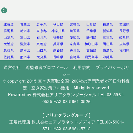
C
北海道
青森県
岩手県
秋田県
宮城県
山形県
福島県
茨城県
群馬県
栃木県
東京都
神奈川県
埼玉県
千葉県
新潟県
長野県
山梨県
富山県
石川県
福井県
愛知県
静岡県
三重県
岐阜県
大阪府
滋賀県
京都府
兵庫県
奈良県
和歌山県
岡山県
広島県
鳥取県
島根県
山口県
愛媛県
香川県
高知県
徳島県
福岡県
佐賀県
熊本県
大分県
長崎県
宮崎県
鹿児島県
沖縄県
運営会社
総監修者プロフィール
利用規約
プライバシーポリ
シー
© copyright 2015
空き家買取:全国1200社の専門業者が即日無料査
定｜空き家対策フル活用
. All rights reserved.
Powered by
株式会社アリアクランソーシャル
TEL.03-5961-
0525 FAX.03-5961-0526
[
アリアクラングループ
]
正規代理店
株式会社コアプラネットメディア
TEL.03-5961-
5711 FAX.03-5961-5712