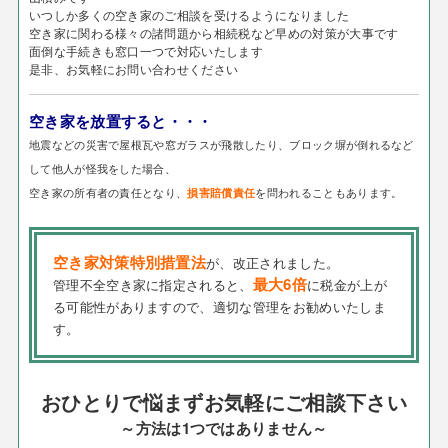
いつしか多くの空き家のご相談を受けるようになりました
空き家に関わる様々の諸問題から相続税など早めの対策が大事です
面倒な手続きも窓口一つで対応いたします
是非、お気軽にお問い合わせください
空き家を放置すると・・・
地震などの災害で屋根瓦や窓ガラスが飛散したり、ブロック塀が倒れるなど
して他人が怪我をした場合、
空き家の所有者の責任となり、
を問われることもあります。
損害賠償責任
空き家対策特別措置法
が、改正されました。
最大6倍
管理不全空き家に指定されると、
に税金が上が
る可能性がありますので、適切な管理をお勧めいたしま
す。
おひとりで悩まずお気軽にご相談下さい
～方法は1つではありません～