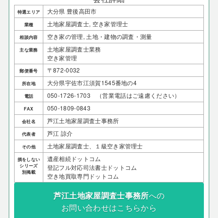
大分県 豊後高田市
特選エリア
土地家屋調査士, 空き家管理士
業種
空き家の管理, 土地・建物の調査・測量
相談内容
土地家屋調査士業務
主な業務
空き家管理
〒872-0032
郵便番号
大分県宇佐市江須賀1545番地の4
所在地
050-1726-1703 （営業電話はご遠慮ください）
電話
050-1809-0843
FAX
芦江土地家屋調査士事務所
会社名
芦江 諒介
代表者
土地家屋調査士、１級空き家管理士
その他
遺産相続ドットコム
損をしない
シリーズ
登記フル対応司法書士ドットコム
別掲載
空き地買取専門ドットコム
芦江土地家屋調査士事務所
への
お問い合わせはこちらから