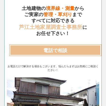
土地建物の
境界線・測量
から
ご実家の
管理・草刈り
まで
すべてに対応できる
芦江土地家屋調査士事務所
に
お任せ下さい！
電話で相談
お電話だけで解決する場合もございます。悩んだらまずはお気軽にご相談く
ださい！