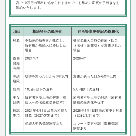
高で10万円の過料に処せられますので、お早めに変更の手続きをお
勧めいたします。
項目
相続登記の義務化
住所等変更登記の義務化
対象
不動産の所有者が死亡し、
登記名義人自身の住所・氏名
所有権が相続人に移転した
（名称・所在地）が変更された
場合
場合
義務
2024/4/1
2026/4/1
開始
時期
申請
取得を知った日から3年以内
変更があった日から2年以内
期限
罰則
10万円以下の過料
5万円以下の過料
主な
所有者不明土地の解消（相
所有者不明土地の解消（所有者
目的
続人への名義変更を促す）
情報の最新化を促す）
特記
2024年4月1日以前の相続も
2026年4月1日以前の変更も対象
事項
対象（2027/3/31まで）
（2028/3/31まで）
相続人申告登記制度あり
スマート変更登記（職権登記）
制度あり