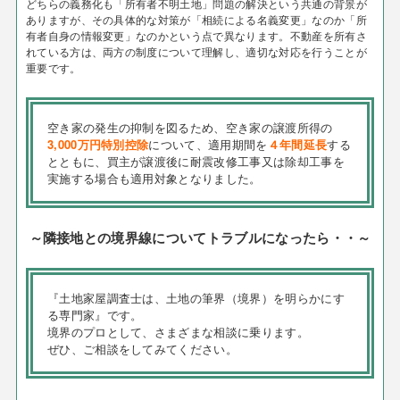
どちらの義務化も「所有者不明土地」問題の解決という共通の背景が
ありますが、その具体的な対策が「相続による名義変更」なのか「所
有者自身の情報変更」なのかという点で異なります。不動産を所有さ
れている方は、両方の制度について理解し、適切な対応を行うことが
重要です。
空き家の発生の抑制を図るため、空き家の譲渡所得の
3,000万円特別控除
について、適用期間を
４年間延長
する
とともに、買主が譲渡後に耐震改修工事又は除却工事を
実施する場合も適用対象となりました。
～隣接地との境界線についてトラブルになったら・・～
『土地家屋調査士は、土地の筆界（境界）を明らかにす
る専門家』です。
境界のプロとして、さまざまな相談に乗ります。
ぜひ、ご相談をしてみてください。