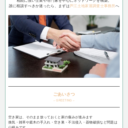
相続に強い士業や専門家を中心にネットワークを構築。
誰に相談すべきか迷ったら、まずは
芦江土地家屋調査士事務所
へ
ごあいさつ
– GREETING –
空き家は、そのまま放っておくと家の傷みが進みます
換気・雑草や庭木の手入れ・空き巣・不法侵入・器物破損など問題は
山積みです