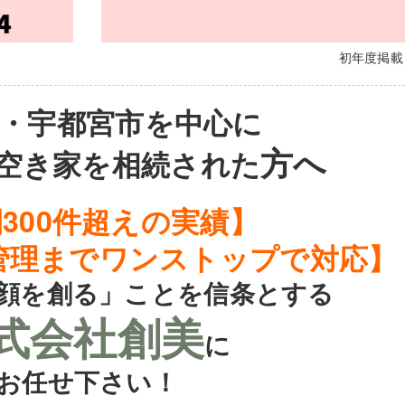
初年度掲
・宇都宮市を中心に
方へ
空き家を相続された
300件超えの実績】
管理までワンストップで対応】
顔を創る」ことを信条とする
式会社創美
に
お任せ下さい！