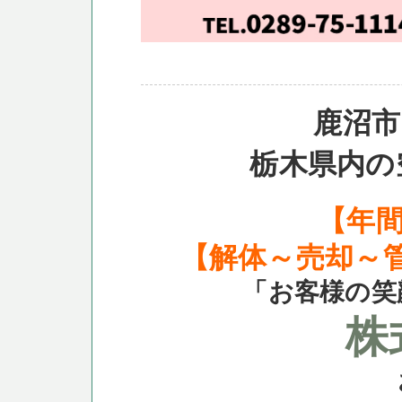
鹿沼市
栃木県内の
【年間
【解体～売却～
「お客様の笑
株