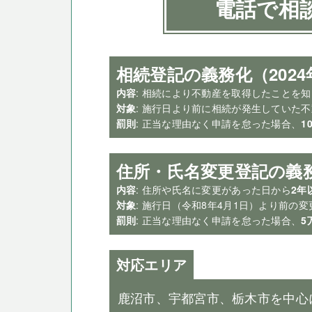
電話で相
相続登記の義務化（2024
内容
: 相続により不動産を取得したことを
対象
: 施行日より前に相続が発生していた
罰則
: 正当な理由なく申請を怠った場合、
1
住所・氏名変更登記の義務
内容
: 住所や氏名に変更があった日から
2年
対象
: 施行日（令和8年4月1日）より前の
罰則
: 正当な理由なく申請を怠った場合、
5
対応エリア
鹿沼市、宇都宮市、栃木市を中心