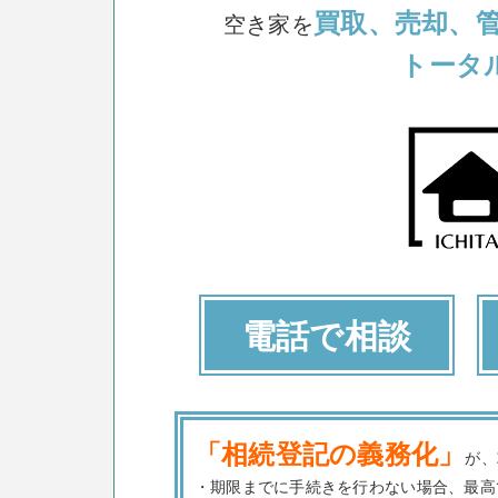
買取、売却、
空き家を
トータ
電話で相談
「相続登記の義務化」
が、
・期限までに手続きを行わない場合、最高