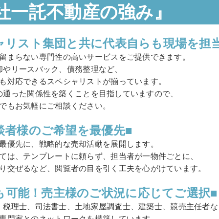
社一託不動産の強み』
ャリスト集団と共に代表自らも現場を担当
留まらない専門性の高いサービスをご提供できます。
却やリースバック、債務整理など、
も対応できるスペシャリストが揃っています。
の通った関係性を築くことを目指していますので、
でもお気軽にご相談ください。
談者様のご希望を最優先■
最優先に、戦略的な売却活動を展開します。
ては、テンプレートに頼らず、担当者が一物件ごとに、
り交ぜるなど、閲覧者の目を引く工夫を心がけています。
も可能！売主様のご状況に応じてご選択■
、税理士、司法書士、土地家屋調査士、建築士、競売主任者な
専門家とのネットワークを構築しています。