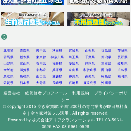
C
北海道
青森県
岩手県
秋田県
宮城県
山形県
福島県
茨城県
群馬県
栃木県
東京都
神奈川県
埼玉県
千葉県
新潟県
長野県
山梨県
富山県
石川県
福井県
愛知県
静岡県
三重県
岐阜県
大阪府
滋賀県
京都府
兵庫県
奈良県
和歌山県
岡山県
広島県
鳥取県
島根県
山口県
愛媛県
香川県
高知県
徳島県
福岡県
佐賀県
熊本県
大分県
長崎県
宮崎県
鹿児島県
沖縄県
運営会社
総監修者プロフィール
利用規約
プライバシーポリ
シー
© copyright 2015
空き家買取:全国1200社の専門業者が即日無料査
定｜空き家対策フル活用
. All rights reserved.
Powered by
株式会社アリアクランソーシャル
TEL.03-5961-
0525 FAX.03-5961-0526