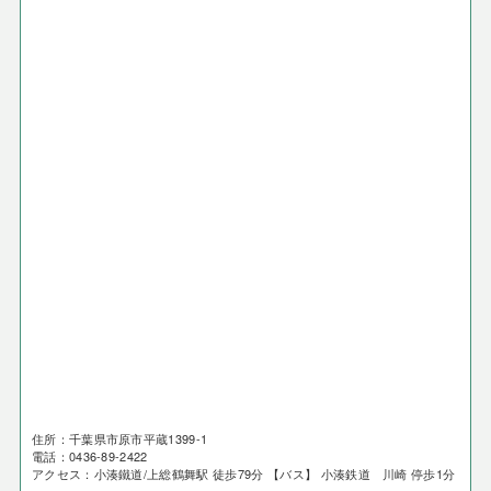
住所：千葉県市原市平蔵1399-1
電話：0436-89-2422
アクセス：小湊鐵道/上総鶴舞駅 徒歩79分 【バス】 小湊鉄道 川崎 停歩1分