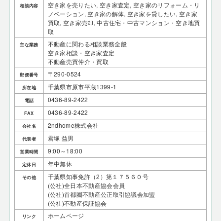
空き家を売りたい, 空き家査定, 空き家のリフォーム・リ
相談内容
ノベーション, 空き家の解体, 空き家を貸したい, 空き家
買取, 空き家売却, 中古住宅・中古マンション・空き地買
取
不動産に関わる相談業務全般
主な業務
空き家相談・空き家査定
不動産売買仲介・買取
〒290-0524
郵便番号
千葉県市原市平蔵1399-1
所在地
0436-89-2422
電話
0436-89-2422
FAX
2ndhome株式会社
会社名
君塚 益男
代表者
9:00～18:00
営業時間
年中無休
定休日
千葉県知事免許（2）第１７５６０号
その他
(公社)全日本不動産協会会員
(公社)首都圏不動産公正取引協議会加盟
(公社)不動産保証協会
ホームページ
リンク