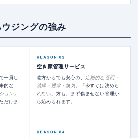
ハウジングの強み
REASON 02
空き家管理サービス
で一貫し
遠方からでも安心の、
定期的な巡回・
来的な
清掃・通水・換気
。「今すぐは決めら
ション」
れない」方も、まず傷ませない管理か
ただけま
ら始められます。
REASON 04