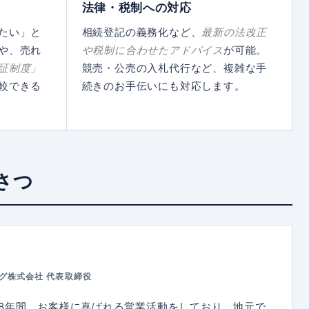
法律・税制への対応
たい」と
相続登記の義務化など、
最新の法改正
や、売れ
や税制に合わせたアドバイス
が可能。
証制度」
競売・公売の入札代行など、複雑な手
較できる
続きのお手伝いにも対応します。
さつ
グ株式会社 代表取締役
8年間、お客様に喜ばれる営業活動をしており、地元で