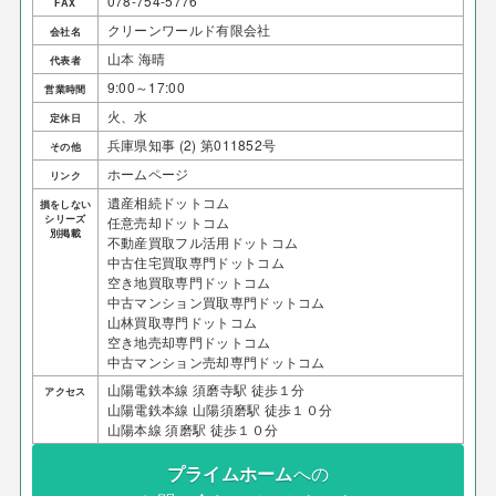
078-754-5776
FAX
クリーンワールド有限会社
会社名
山本 海晴
代表者
9:00～17:00
営業時間
火、水
定休日
兵庫県知事 (2) 第011852号
その他
ホームページ
リンク
遺産相続ドットコム
損をしない
シリーズ
任意売却ドットコム
別掲載
不動産買取フル活用ドットコム
中古住宅買取専門ドットコム
空き地買取専門ドットコム
中古マンション買取専門ドットコム
山林買取専門ドットコム
空き地売却専門ドットコム
中古マンション売却専門ドットコム
山陽電鉄本線 須磨寺駅 徒歩１分
アクセス
山陽電鉄本線 山陽須磨駅 徒歩１０分
山陽本線 須磨駅 徒歩１０分
プライムホーム
への