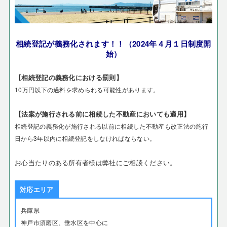
相続登記が義務化されます！！（2024年４月１日制度開
始）
【相続登記の義務化における罰則】
10万円以下の過料を求められる可能性があります。
【法案が施行される前に相続した不動産においても適用】
相続登記の義務化が施行される以前に相続した不動産も改正法の施行
日から3年以内に相続登記をしなければならない。
お心当たりのある所有者様は弊社にご相談ください。
対応エリア
兵庫県
神戸市須磨区、垂水区を中心に