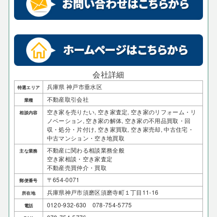
会社詳細
兵庫県 神戸市垂水区
特選エリア
不動産取引会社
業種
空き家を売りたい, 空き家査定, 空き家のリフォーム・リ
相談内容
ノベーション, 空き家の解体, 空き家の不用品買取・回
収・処分・片付け, 空き家買取, 空き家売却, 中古住宅・
中古マンション・空き地買取
不動産に関わる相談業務全般
主な業務
空き家相談・空き家査定
不動産売買仲介・買取
〒654-0071
郵便番号
兵庫県神戸市須磨区須磨寺町１丁目11-16
所在地
0120-932-630 078-754-5775
電話