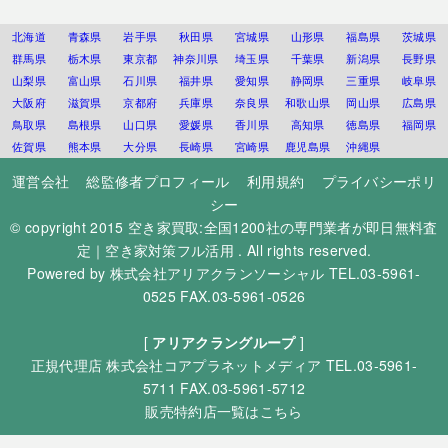
北海道
青森県
岩手県
秋田県
宮城県
山形県
福島県
茨城県
群馬県
栃木県
東京都
神奈川県
埼玉県
千葉県
新潟県
長野県
山梨県
富山県
石川県
福井県
愛知県
静岡県
三重県
岐阜県
大阪府
滋賀県
京都府
兵庫県
奈良県
和歌山県
岡山県
広島県
鳥取県
島根県
山口県
愛媛県
香川県
高知県
徳島県
福岡県
佐賀県
熊本県
大分県
長崎県
宮崎県
鹿児島県
沖縄県
運営会社
総監修者プロフィール
利用規約
プライバシーポリ
シー
© copyright 2015
空き家買取:全国1200社の専門業者が即日無料査
定｜空き家対策フル活用
. All rights reserved.
Powered by
株式会社アリアクランソーシャル
TEL.03-5961-
0525 FAX.03-5961-0526
[
アリアクラングループ
]
正規代理店
株式会社コアプラネットメディア
TEL.03-5961-
5711 FAX.03-5961-5712
販売特約店一覧はこちら