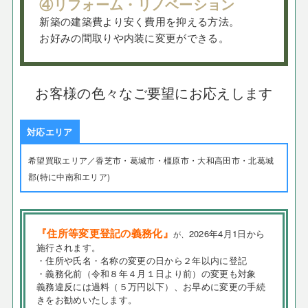
④リフォーム・リノベーション
新築の建築費より安く費用を抑える方法。
お好みの間取りや内装に変更ができる。
お客様の色々なご要望にお応えします
対応エリア
希望買取エリア／香芝市・葛城市・橿原市・大和高田市・北葛城
郡(特に中南和エリア)
『住所等変更登記の義務化』
2026年4月1日から
が、
施行されます。
・住所や氏名・名称の変更の日から２年以内に登記
・義務化前（令和８年４月１日より前）の変更も対象
義務違反には過料（５万円以下）、お早めに変更の手続
きをお勧めいたします。