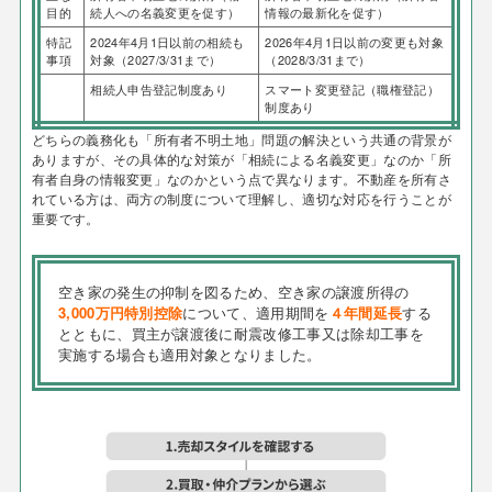
目的
続人への名義変更を促す）
情報の最新化を促す）
特記
2024年4月1日以前の相続も
2026年4月1日以前の変更も対象
事項
対象（2027/3/31まで）
（2028/3/31まで）
相続人申告登記制度あり
スマート変更登記（職権登記）
制度あり
どちらの義務化も「所有者不明土地」問題の解決という共通の背景が
ありますが、その具体的な対策が「相続による名義変更」なのか「所
有者自身の情報変更」なのかという点で異なります。不動産を所有さ
れている方は、両方の制度について理解し、適切な対応を行うことが
重要です。
空き家の発生の抑制を図るため、空き家の譲渡所得の
3,000万円特別控除
について、適用期間を
４年間延長
する
とともに、買主が譲渡後に耐震改修工事又は除却工事を
実施する場合も適用対象となりました。