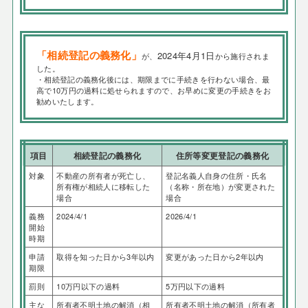
「相続登記の義務化」
2024年4月1日
が、
から施行されま
した。
・相続登記の義務化後には、期限までに手続きを行わない場合、最
高で10万円の過料に処せられますので、お早めに変更の手続きをお
勧めいたします。
項目
相続登記の義務化
住所等変更登記の義務化
対象
不動産の所有者が死亡し、
登記名義人自身の住所・氏名
所有権が相続人に移転した
（名称・所在地）が変更された
場合
場合
義務
2024/4/1
2026/4/1
開始
時期
申請
取得を知った日から3年以内
変更があった日から2年以内
期限
罰則
10万円以下の過料
5万円以下の過料
主な
所有者不明土地の解消（相
所有者不明土地の解消（所有者