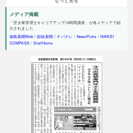
もっと見る
メディア掲載
「空き家管理士キャリアアップ10時間講座」が各メディアで紹
介されました
徳島新聞Web
/
財経新聞
/
チバテレ
/
NewsPicks
/
NIKKEI
COMPASS
/
StartHome