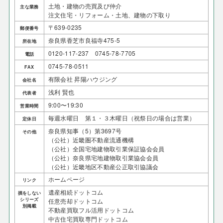
土地・建物の売買及び仲介
主な業務
注文住宅・リフォーム・土地、建物の下取り
〒639-0235
郵便番号
奈良県香芝市良福寺475-5
所在地
0120-117-237 0745-78-7705
電話
0745-78-0511
FAX
有限会社 昇陽ハウジング
会社名
浅利 賢也
代表者
9:00〜19:30
営業時間
毎週水曜日 第１・３木曜日（祝祭日の場合は営業）
定休日
奈良県知事（5）第3697号
その他
（公社）近畿圏不動産流通機構
（公社）全国宅地建物取引業保証協会会員
（公社）奈良県宅地建物取引業協会会員
（公社）近畿地区不動産公正取引協議会
ホームページ
リンク
遺産相続ドットコム
損をしない
シリーズ
任意売却ドットコム
別掲載
不動産買取フル活用ドットコム
中古住宅買取専門ドットコム