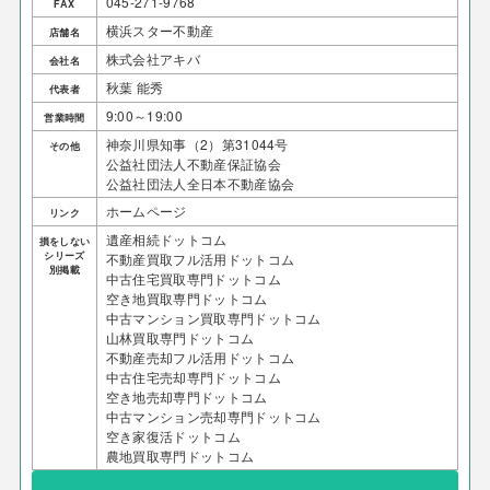
045-271-9768
FAX
横浜スター不動産
店舗名
株式会社アキバ
会社名
秋葉 能秀
代表者
9:00～19:00
営業時間
神奈川県知事（2）第31044号
その他
公益社団法人不動産保証協会
公益社団法人全日本不動産協会
ホームページ
リンク
遺産相続ドットコム
損をしない
シリーズ
不動産買取フル活用ドットコム
別掲載
中古住宅買取専門ドットコム
空き地買取専門ドットコム
中古マンション買取専門ドットコム
山林買取専門ドットコム
不動産売却フル活用ドットコム
中古住宅売却専門ドットコム
空き地売却専門ドットコム
中古マンション売却専門ドットコム
空き家復活ドットコム
農地買取専門ドットコム