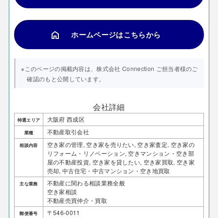
home
ホームページはこちらから
※このページの掲載内容は、株式会社 Connection ご担当者様のご
確認のもと公開しています。
会社詳細
大阪府 西成区
特選エリア
不動産取引会社
業種
空き家の管理, 空き家を売りたい, 空き家査定, 空き家の
相談内容
リフォーム・リノベーション, 空きマンション・空き部
屋の不動産投資, 空き家を貸したい, 空き家買取, 空き家
売却, 中古住宅・中古マンション・空き地買取
不動産に関わる相談業務全般
主な業務
空き家相談
不動産売買仲介・買取
〒546-0011
郵便番号