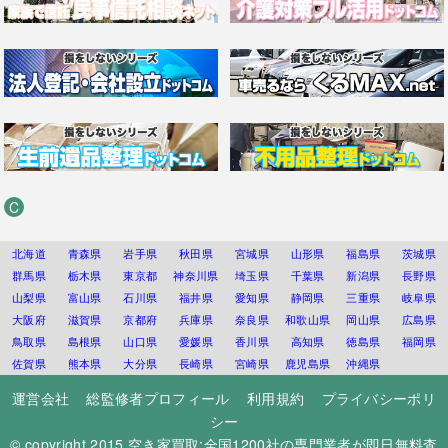
C
北海道
青森県
岩手県
秋田県
宮城県
山形県
福島県
茨城県
群馬県
栃木県
東京都
神奈川県
埼玉県
千葉県
新潟県
長野県
山梨県
富山県
石川県
福井県
愛知県
静岡県
三重県
岐阜県
大阪府
滋賀県
京都府
兵庫県
奈良県
和歌山県
岡山県
広島県
鳥取県
島根県
山口県
愛媛県
香川県
高知県
徳島県
福岡県
佐賀県
熊本県
大分県
長崎県
宮崎県
鹿児島県
沖縄県
運営会社
総監修者プロフィール
利用規約
プライバシーポリ
シー
© copyright 2015
空き家買取:全国1200社の専門業者が即日無料査