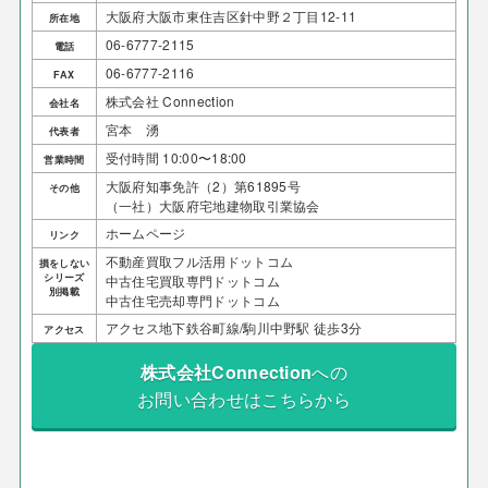
大阪府大阪市東住吉区針中野２丁目12-11
所在地
06-6777-2115
電話
06-6777-2116
FAX
株式会社 Connection
会社名
宮本 湧
代表者
受付時間 10:00〜18:00
営業時間
大阪府知事免許（2）第61895号
その他
（一社）大阪府宅地建物取引業協会
ホームページ
リンク
不動産買取フル活用ドットコム
損をしない
シリーズ
中古住宅買取専門ドットコム
別掲載
中古住宅売却専門ドットコム
アクセス地下鉄谷町線/駒川中野駅 徒歩3分
アクセス
株式会社Connection
への
お問い合わせはこちらから