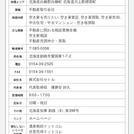
北海道白糠郡白糠町 北海道川上郡標茶町
特選エリア
不動産取引会社
業種
空き家を売りたい, 空き家査定, 空き家買取, 空き家売却,
相談内容
中古住宅・中古マンション・空き地買取
不動産に関わる相談業務全般
主な業務
空き家相談
不動産売買仲介・買取
〒085-0058
郵便番号
北海道釧路市愛国東1-7-2
所在地
0154-39-2525
電話
0154-36-1551
FAX
株式会社セトル
会社名
代表取締役 播磨谷 好久
代表者
9:00～17:00
営業時間
日曜・祝日
定休日
北海道知事 釧路（8）第398号
その他
ホームページ
リンク
遺産相続ドットコム
損をしない
シリーズ
任意売却ドットコム