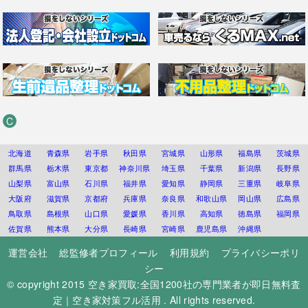
C
北海道
青森県
岩手県
秋田県
宮城県
山形県
福島県
茨城県
群馬県
栃木県
東京都
神奈川県
埼玉県
千葉県
新潟県
長野県
山梨県
富山県
石川県
福井県
愛知県
静岡県
三重県
岐阜県
大阪府
滋賀県
京都府
兵庫県
奈良県
和歌山県
岡山県
広島県
鳥取県
島根県
山口県
愛媛県
香川県
高知県
徳島県
福岡県
佐賀県
熊本県
大分県
長崎県
宮崎県
鹿児島県
沖縄県
運営会社
総監修者プロフィール
利用規約
プライバシーポリ
シー
© copyright 2015
空き家買取:全国1200社の専門業者が即日無料査
定｜空き家対策フル活用
. All rights reserved.