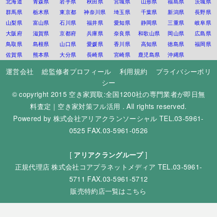
北海道
青森県
岩手県
秋田県
宮城県
山形県
福島県
茨城県
群馬県
栃木県
東京都
神奈川県
埼玉県
千葉県
新潟県
長野県
山梨県
富山県
石川県
福井県
愛知県
静岡県
三重県
岐阜県
大阪府
滋賀県
京都府
兵庫県
奈良県
和歌山県
岡山県
広島県
鳥取県
島根県
山口県
愛媛県
香川県
高知県
徳島県
福岡県
佐賀県
熊本県
大分県
長崎県
宮崎県
鹿児島県
沖縄県
運営会社
総監修者プロフィール
利用規約
プライバシーポリ
シー
© copyright 2015
空き家買取:全国1200社の専門業者が即日無
料査定｜空き家対策フル活用
. All rights reserved.
Powered by
株式会社アリアクランソーシャル
TEL.03-5961-
0525 FAX.03-5961-0526
[
アリアクラングループ
]
正規代理店
株式会社コアプラネットメディア
TEL.03-5961-
5711 FAX.03-5961-5712
販売特約店一覧はこちら