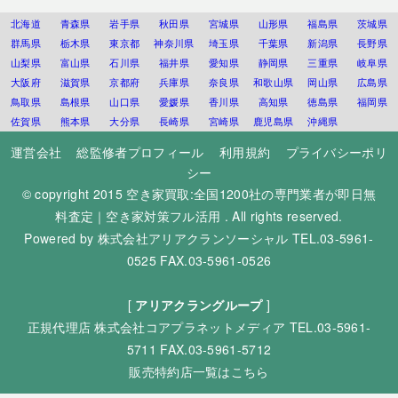
北海道
青森県
岩手県
秋田県
宮城県
山形県
福島県
茨城県
群馬県
栃木県
東京都
神奈川県
埼玉県
千葉県
新潟県
長野県
山梨県
富山県
石川県
福井県
愛知県
静岡県
三重県
岐阜県
大阪府
滋賀県
京都府
兵庫県
奈良県
和歌山県
岡山県
広島県
鳥取県
島根県
山口県
愛媛県
香川県
高知県
徳島県
福岡県
佐賀県
熊本県
大分県
長崎県
宮崎県
鹿児島県
沖縄県
運営会社
総監修者プロフィール
利用規約
プライバシーポリ
シー
© copyright 2015
空き家買取:全国1200社の専門業者が即日無
料査定｜空き家対策フル活用
. All rights reserved.
Powered by
株式会社アリアクランソーシャル
TEL.03-5961-
0525 FAX.03-5961-0526
[
アリアクラングループ
]
正規代理店
株式会社コアプラネットメディア
TEL.03-5961-
5711 FAX.03-5961-5712
販売特約店一覧はこちら